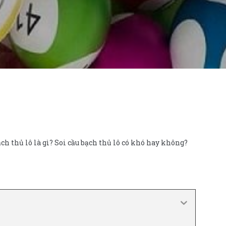
ch thủ lô là gì? Soi cầu bạch thủ lô có khó hay không?