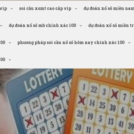
 vip
soi cầu xsmt cao cấp vip
dự đoán xổ số miền na
dự đoán xổ số mb chính xác 100
dự đoán xổ số miền t
100
phương pháp soi cầu xổ số hôm nay chính xác 100
100