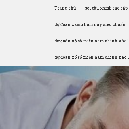
Trang chủ
soi cầu xsmb cao cấp
dự đoán xsmb hôm nay siêu chuẩn
dự đoán xổ số miền nam chính xác 
dự đoán xổ số miền nam chính xác 