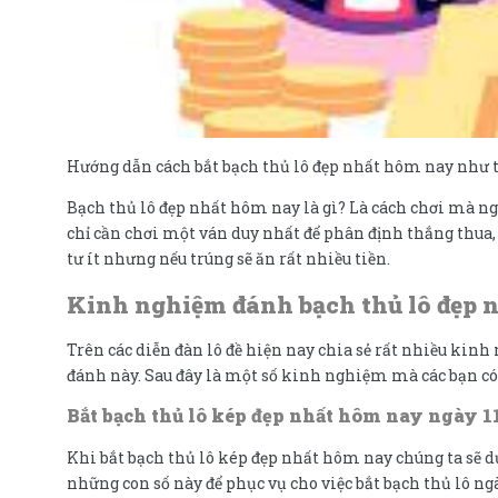
Hướng dẫn cách bắt bạch thủ lô đẹp nhất hôm nay như t
Bạch thủ lô đẹp nhất hôm nay là gì? Là cách chơi mà ng
chỉ cần chơi một ván duy nhất để phân định thắng thua,
tư ít nhưng nếu trúng sẽ ăn rất nhiều tiền.
Kinh nghiệm đánh bạch thủ lô đẹp n
Trên các diễn đàn lô đề hiện nay chia sẻ rất nhiều kin
đánh này. Sau đây là một số kinh nghiệm mà các bạn c
Bắt bạch thủ lô kép đẹp nhất hôm nay ngày 1
Khi bắt bạch thủ lô kép đẹp nhất hôm nay chúng ta sẽ d
những con số này để phục vụ cho việc bắt bạch thủ lô n