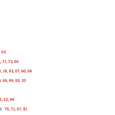
, 02
, 71, 73, 06
5, 18, 93, 07, 60, 69
0, 06, 99, 05, 33
5, 22, 90
6 :
75, 71, 07, 81