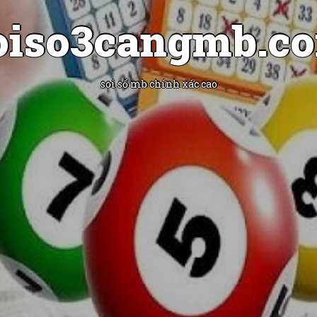
oiso3cangmb.c
soi số mb chính xác cao