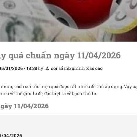
ay quá chuẩn ngày 11/04/2026
05/01/2026 - 18:38
by
soi số mb chính xác cao
hững cách soi cầu hiệu quả được rất nhiều đề thủ áp dụng. Vậy bạ
u về thế giới lô đề, đặc biệt là về bạch thủ lô.
ngày 11/04/2026
1/04/2026