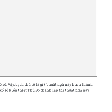
 số. Vậy, bạch thủ lô là gì? Thuật ngữ này hình thành
xổ số kiến thiết Thủ Đô thành lập thì thuật ngữ này