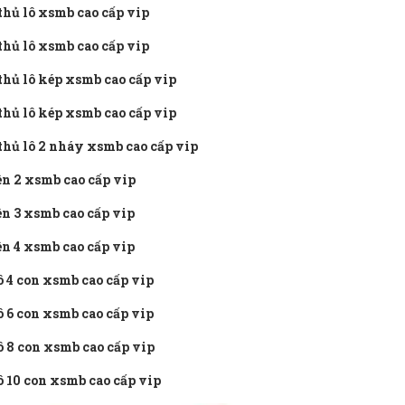
 thủ lô xsmb cao cấp vip
 thủ lô xsmb cao cấp vip
 thủ lô kép xsmb cao cấp vip
 thủ lô kép xsmb cao cấp vip
 thủ lô 2 nháy xsmb cao cấp vip
iên 2 xsmb cao cấp vip
iên 3 xsmb cao cấp vip
iên 4 xsmb cao cấp vip
lô 4 con xsmb cao cấp vip
lô 6 con xsmb cao cấp vip
lô 8 con xsmb cao cấp vip
lô 10 con xsmb cao cấp vip