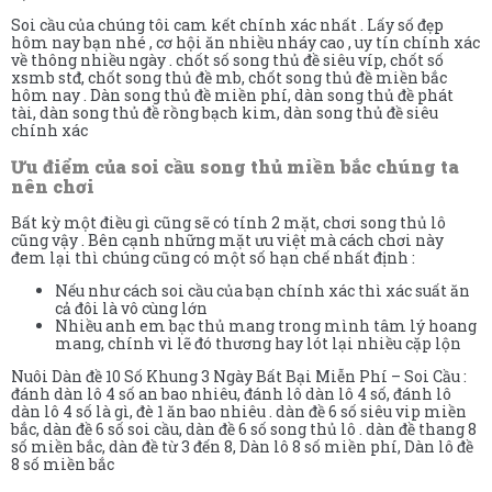
Soi cầu của chúng tôi cam kết chính xác nhất . Lấy số đẹp
hôm nay bạn nhé , cơ hội ăn nhiều nháy cao , uy tín chính xác
về thông nhiều ngày . chốt số song thủ đề siêu víp, chốt số
xsmb stđ, chốt song thủ đề mb, chốt song thủ đề miền bắc
hôm nay . Dàn song thủ đề miền phí, dàn song thủ đề phát
tài, dàn song thủ đề rồng bạch kim, dàn song thủ đề siêu
chính xác
Ưu điểm của soi cầu song thủ miền bắc chúng ta
nên chơi
Bất kỳ một điều gì cũng sẽ có tính 2 mặt, chơi song thủ lô
cũng vậy . Bên cạnh những mặt ưu việt mà cách chơi này
đem lại thì chúng cũng có một số hạn chế nhất định :
Nếu như cách soi cầu của bạn chính xác thì xác suất ăn
cả đôi là vô cùng lớn
Nhiều anh em bạc thủ mang trong mình tâm lý hoang
mang, chính vì lẽ đó thương hay lót lại nhiều cặp lộn
Nuôi Dàn đề 10 Số Khung 3 Ngày Bất Bại Miễn Phí – Soi Cầu :
đánh dàn lô 4 số an bao nhiêu, đánh lô dàn lô 4 số, đánh lô
dàn lô 4 số là gì, đè 1 ăn bao nhiêu . dàn đề 6 số siêu vip miền
bắc, dàn đề 6 số soi cầu, dàn đề 6 số song thủ lô . dàn đề thang 8
số miền bắc, dàn đề từ 3 đến 8, Dàn lô 8 số miền phí, Dàn lô đề
8 số miền bắc