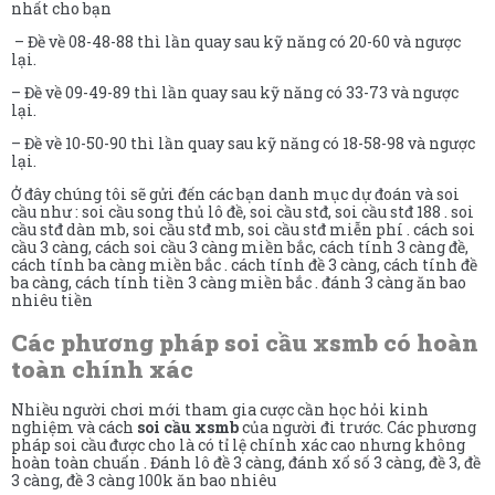
nhất cho bạn
– Đề về 08-48-88 thì lần quay sau kỹ năng có 20-60 và ngược
lại.
– Đề về 09-49-89 thì lần quay sau kỹ năng có 33-73 và ngược
lại.
– Đề về 10-50-90 thì lần quay sau kỹ năng có 18-58-98 và ngược
lại.
Ở đây chúng tôi sẽ gửi đến các bạn danh mục dự đoán và soi
cầu như : soi cầu song thủ lô đề, soi cầu stđ, soi cầu stđ 188 . soi
cầu stđ dàn mb, soi cầu stđ mb, soi cầu stđ miễn phí . cách soi
cầu 3 càng, cách soi cầu 3 càng miền bắc, cách tính 3 càng đề,
cách tính ba càng miền bắc . cách tính đề 3 càng, cách tính đề
ba càng, cách tính tiền 3 càng miền bắc . đánh 3 càng ăn bao
nhiêu tiền
Các phương pháp soi cầu xsmb có hoàn
toàn chính xác
Nhiều người chơi mới tham gia cược cần học hỏi kinh
nghiệm và cách
soi cầu xsmb
của người đi trước. Các phương
pháp soi cầu được cho là có tỉ lệ chính xác cao nhưng không
hoàn toàn chuẩn . Đánh lô đề 3 càng, đánh xổ số 3 càng, đề 3, đề
3 càng, đề 3 càng 100k ăn bao nhiêu