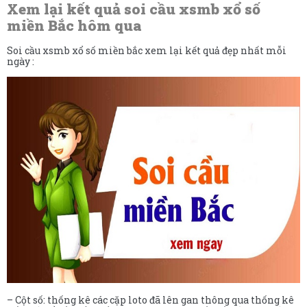
Xem lại kết quả soi cầu xsmb xổ số
miền Bắc hôm qua
Soi cầu xsmb xổ số miền bắc xem lại kết quả đẹp nhất mỗi
ngày :
– Cột số: thống kê các cặp loto đã lên gan thông qua thống kê