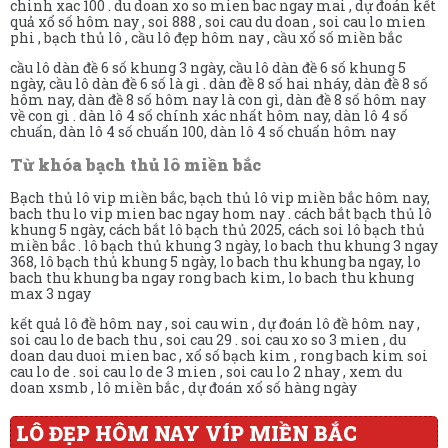
chinh xac 100 . du doan xo so mien bac ngay mai , dự đoán kết
quả xổ số hôm nay , soi 888 , soi cau du doan , soi cau lo mien
phi , bạch thủ lô , cầu lô đẹp hôm nay , cầu xổ số miền bắc
cầu lô dàn đề 6 số khung 3 ngày, cầu lô dàn đề 6 số khung 5
ngày, cầu lô dàn đề 6 số là gì . dàn đề 8 số hai nháy, dàn đề 8 số
hôm nay, dàn đề 8 số hôm nay là con gì, dàn đề 8 số hôm nay
về con gì . dàn lô 4 số chính xác nhất hôm nay, dàn lô 4 số
chuẩn, dàn lô 4 số chuẩn 100, dàn lô 4 số chuẩn hôm nay
Từ khóa bạch thủ lô miền bắc
Bạch thủ lô vip miền bắc, bạch thủ lô vip miền bắc hôm nay,
bach thu lo vip mien bac ngay hom nay . cách bắt bạch thủ lô
khung 5 ngày, cách bắt lô bạch thủ 2025, cách soi lô bạch thủ
miền bắc . lô bạch thủ khung 3 ngày, lo bach thu khung 3 ngay
368, lô bạch thủ khung 5 ngày, lo bach thu khung ba ngay, lo
bach thu khung ba ngay rong bach kim, lo bach thu khung
max 3 ngay
kết quả lô đề hôm nay , soi cau win , dự đoán lô đề hôm nay ,
soi cau lo de bach thu , soi cau 29 . soi cau xo so 3 mien , du
doan dau duoi mien bac , xổ số bạch kim , rong bach kim soi
cau lo de . soi cau lo de 3 mien , soi cau lo 2 nhay , xem du
doan xsmb , lô miền bắc , dự đoán xổ số hàng ngày
LÔ ĐẸP HÔM NAY VÍP MIỀN BẮC