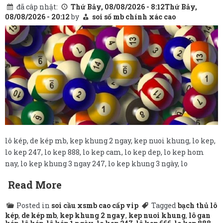
xsmb
đã câp nhật:
Thứ Bảy, 08/08/2026 - 8:12Thứ Bảy,
cao
08/08/2026 - 20:12
by
soi số mb chính xác cao
cấp
vip
lô kép, de kép mb, kep khung 2 ngay, kep nuoi khung, lo kep,
lo kep 247, lo kep 888, lo kep cam, lo kep dep, lo kep hom
nay, lo kep khung 3 ngay 247, lo kep khung 3 ngày, lo
Read More
Posted in
soi cầu xsmb cao cấp vip
Tagged
bạch thủ lô
kép
,
de kép mb
,
kep khung 2 ngay
,
kep nuoi khung
,
lô gan