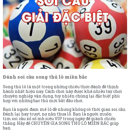
Đánh soi cầu song thủ lô miền bắc
Song thủ lô là một trong những chiêu thức đánh đề thịnh
hành nhất hiện nay. Cách chơi này được khá nhiều tay chơi
chuyên nghiệp vận dụng, tuy nhiên chúng lại đặc biệt phù
hợp với những bạc thủ mới bắt đầu chơi.
Bạn là người đam mê lô đề nhưng không có thời gian soi cầu.
Đánh lại hay trượt, nợ nần thua lỗ. Bạn là người muốn
tìm soi cầu xổ số mb siêu VIP trong ngày để giành chiến
thắng. Hãy để CHUYÊN GIA SONG THỦ LÔ MIỀN BẮC giúp
bạn.