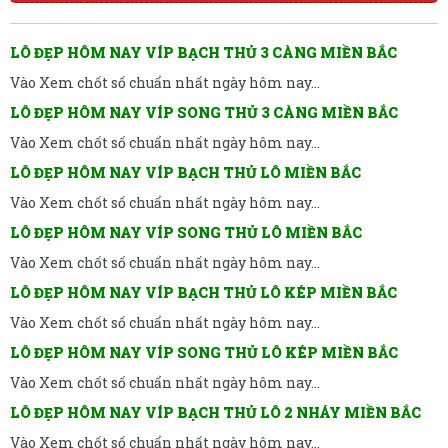
LÔ ĐẸP HÔM NAY VÍP BẠCH THỦ 3 CÀNG MIỀN BẮC
Vào Xem chốt số chuẩn nhất ngày hôm nay…
LÔ ĐẸP HÔM NAY VÍP SONG THỦ 3 CÀNG MIỀN BẮC
Vào Xem chốt số chuẩn nhất ngày hôm nay…
LÔ ĐẸP HÔM NAY VÍP BẠCH THỦ LÔ MIỀN BẮC
Vào Xem chốt số chuẩn nhất ngày hôm nay…
LÔ ĐẸP HÔM NAY VÍP SONG THỦ LÔ MIỀN BẮC
Vào Xem chốt số chuẩn nhất ngày hôm nay…
LÔ ĐẸP HÔM NAY VÍP BẠCH THỦ LÔ KÉP MIỀN BẮC
Vào Xem chốt số chuẩn nhất ngày hôm nay…
LÔ ĐẸP HÔM NAY VÍP SONG THỦ LÔ KÉP MIỀN BẮC
Vào Xem chốt số chuẩn nhất ngày hôm nay…
LÔ ĐẸP HÔM NAY VÍP BẠCH THỦ LÔ 2 NHÁY MIỀN BẮC
Vào Xem chốt số chuẩn nhất ngày hôm nay…