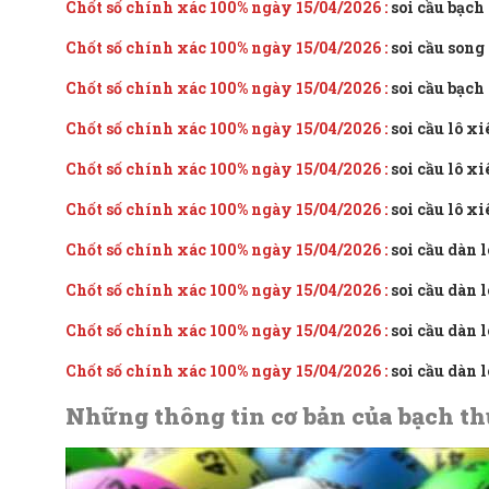
Chốt số chính xác 100% ngày 15/04/2026 :
soi cầu bạch
Chốt số chính xác 100% ngày 15/04/2026 :
soi cầu song
Chốt số chính xác 100% ngày 15/04/2026 :
soi cầu bạch
Chốt số chính xác 100% ngày 15/04/2026 :
soi cầu lô x
Chốt số chính xác 100% ngày 15/04/2026 :
soi cầu lô x
Chốt số chính xác 100% ngày 15/04/2026 :
soi cầu lô x
Chốt số chính xác 100% ngày 15/04/2026 :
soi cầu dàn 
Chốt số chính xác 100% ngày 15/04/2026 :
soi cầu dàn 
Chốt số chính xác 100% ngày 15/04/2026 :
soi cầu dàn 
Chốt số chính xác 100% ngày 15/04/2026 :
soi cầu dàn 
Những thông tin cơ bản của bạch thủ