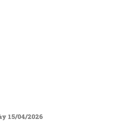
ày 15/04/2026