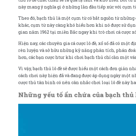
này mang ý nghĩa gì ở những lần đầu tiếp xúc với cụm t
Theo đó, bạch thủ là một cụm từ có bắt nguồn từ những c
khác, cụm từ này càng khó hiểu hơn khi nó được sử dụng
gian năm 1962 tại miền Bắc ngay khi trò chơi cá cược xổ 
Hiện nay, các chuyên gia cá cược lô đề, xổ số đã có một 
rèn luyện và sở hữu những kỹ năng phân tích, phán đoán.
hơn, các bạn cược htur khi chơi bạch thủ chỉ cần một v
Vì vậy, bạch thủ lô đề sẽ được hiểu một cách đơn giản nh
cách chơi này hiện đã và đang được áp dụng ngày một nhi
cược thủ tân binh có nên cân nhắc chơi loại lô đề này 
Những yếu tố ẩn chứa của bạch thủ l