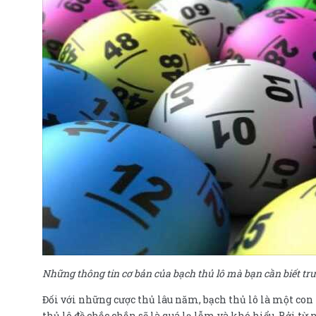
Những thông tin cơ bản của bạch thủ lô mà bạn cần biết trư
Đối với những cược thủ lâu năm, bạch thủ lô là một con l
thủ lô đề chắc chắn sẽ là quá lạ lẫm và khó hiểu. Bởi từ