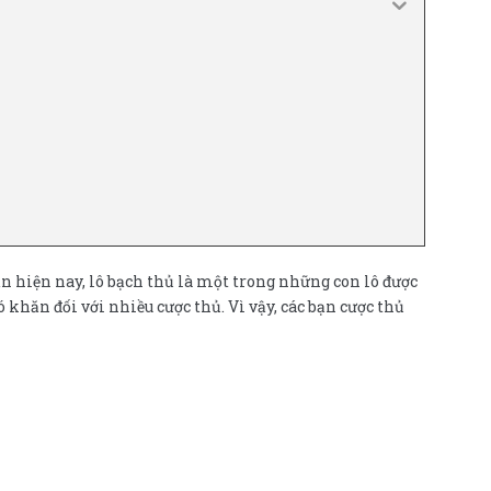
ận hiện nay, lô bạch thủ là một trong những con lô được
ó khăn đối với nhiều cược thủ. Vì vậy, các bạn cược thủ