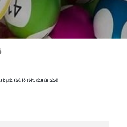
6
t bạch thủ lô siêu chuẩn
nhé!