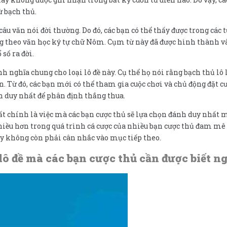
ừ bạch thủ.
âu văn nói đời thường. Do đó, các bạn có thể thấy được trong các
 theo văn học ký tự chữ Nôm. Cụm từ này đã được hình thành và x
số ra đời.
định nghĩa chung cho loại lô đề này. Cụ thể họ nói rằng bạch thủ l
 Từ đó, các bạn mới có thể tham gia cuộc chơi và chủ động đặt cư
án duy nhất để phân định thắng thua.
ất chính là việc mà các bạn cược thủ sẽ lựa chọn đánh duy nhất mộ
ều hơn trong quá trình cá cược của nhiều bạn cược thủ đam mê với 
hay không còn phải cân nhắc vào mục tiếp theo.
ô đề mà các bạn cược thủ cần được biết n