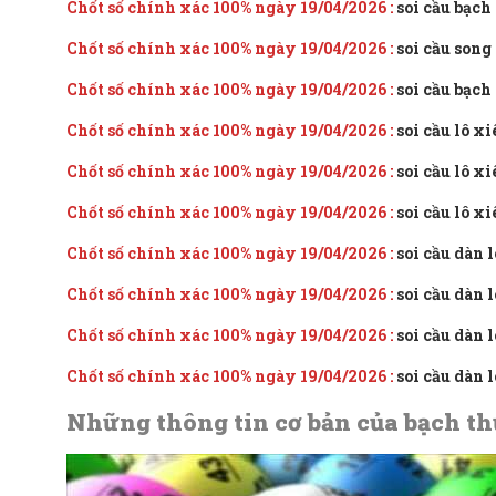
Chốt số chính xác 100% ngày 19/04/2026 :
soi cầu bạch
Chốt số chính xác 100% ngày 19/04/2026 :
soi cầu song
Chốt số chính xác 100% ngày 19/04/2026 :
soi cầu bạch
Chốt số chính xác 100% ngày 19/04/2026 :
soi cầu lô x
Chốt số chính xác 100% ngày 19/04/2026 :
soi cầu lô x
Chốt số chính xác 100% ngày 19/04/2026 :
soi cầu lô x
Chốt số chính xác 100% ngày 19/04/2026 :
soi cầu dàn 
Chốt số chính xác 100% ngày 19/04/2026 :
soi cầu dàn 
Chốt số chính xác 100% ngày 19/04/2026 :
soi cầu dàn 
Chốt số chính xác 100% ngày 19/04/2026 :
soi cầu dàn 
Những thông tin cơ bản của bạch thủ