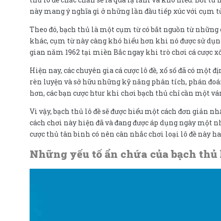
này mang ý nghĩa gì ở những lần đầu tiếp xúc với cụm t
Theo đó, bạch thủ là một cụm từ có bắt nguồn từ những c
khác, cụm từ này càng khó hiểu hơn khi nó được sử dụng
gian năm 1962 tại miền Bắc ngay khi trò chơi cá cược xổ 
Hiện nay, các chuyên gia cá cược lô đề, xổ số đã có một 
rèn luyện và sở hữu những kỹ năng phân tích, phán đoán.
hơn, các bạn cược htur khi chơi bạch thủ chỉ cần một v
Vì vậy, bạch thủ lô đề sẽ được hiểu một cách đơn giản nh
cách chơi này hiện đã và đang được áp dụng ngày một nhi
cược thủ tân binh có nên cân nhắc chơi loại lô đề này 
Những yếu tố ẩn chứa của bạch thủ l