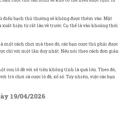
 từ điển bạch thủ thường sẽ không được thêm vào. Mặt
uất hiện từ rất lâu về trước. Cụ thể là vào khoảng thời
ô là một cách chơi mà theo đó, các bạn cược thủ phải được
ợc chỉ với một lần duy nhất. Nếu nói theo cách đơn giản
t con lô đề với số tiền không tính là quá lớn. Theo đó,
trò chơi cá cược lô đề, xổ số. Tuy nhiên, việc các bạn
gày 19/04/2026