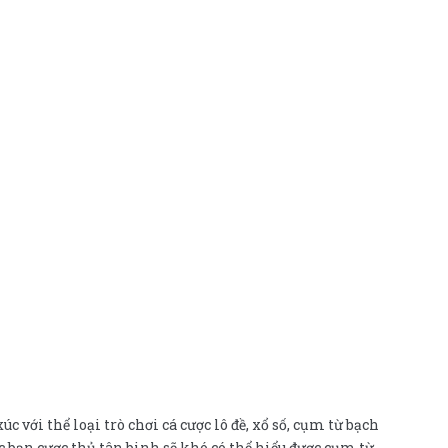
 với thể loại trò chơi cá cược lô đề, xổ số, cụm từ bạch
ác bạn cược thủ tân binh sẽ khó có thể hiểu được cụm từ