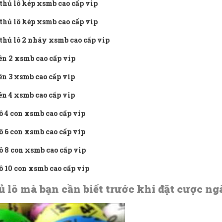
 thủ lô kép xsmb cao cấp vip
 thủ lô kép xsmb cao cấp vip
 thủ lô 2 nháy xsmb cao cấp vip
iên 2 xsmb cao cấp vip
iên 3 xsmb cao cấp vip
iên 4 xsmb cao cấp vip
lô 4 con xsmb cao cấp vip
lô 6 con xsmb cao cấp vip
lô 8 con xsmb cao cấp vip
lô 10 con xsmb cao cấp vip
 lô mà bạn cần biết trước khi đặt cược ng