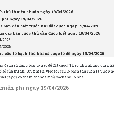
ch thủ lô siêu chuẩn ngày 19/04/2026
 phí ngày 19/04/2026
 bạn cần biết trước khi đặt cược ngày 19/04/2026
mà các bạn cược thủ cần được biết ngày 19/04/2026
04/2026
04/2026
c cầu lô bạch thủ khi cá cược lô đề ngày 19/04/2026
nay đang sử dụng loại lô nào để đặt cược? Theo như những ghi nh
ổ số của mình. Tuy nhiên, việc soi cầu lô bạch thủ luôn là việc kh
sau đây để có thêm thông tin về bạch thủ lô nhé!
 miễn phí ngày 19/04/2026