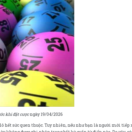
ớc khi đặt cược
ngày 19/04/2026
ô hết sức quen thuộc. Tuy nhiên, nếu như bạn là người mới tiếp xúc
 này không được ghi nhận trong bất kỳ cuốn từ điển nào. Do vậy, c