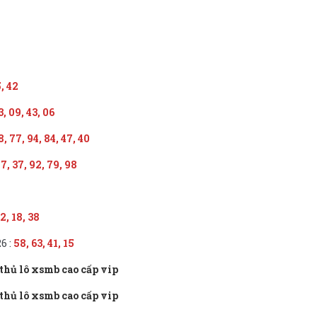
, 42
3, 09, 43, 06
8, 77, 94, 84, 47, 40
07, 37, 92, 79, 98
2, 18, 38
6 :
58, 63, 41, 15
 thủ lô xsmb cao cấp vip
 thủ lô xsmb cao cấp vip