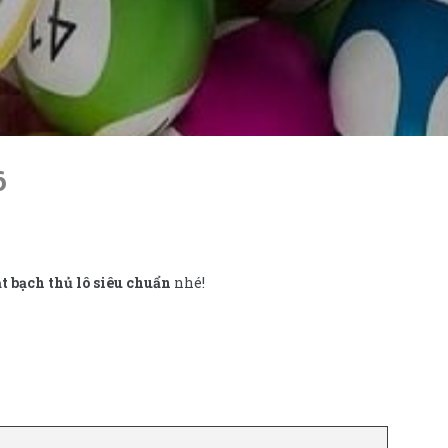
6
t bạch thủ lô siêu chuẩn
nhé!