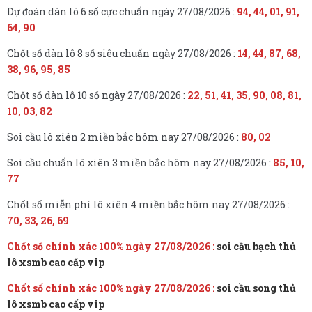
Dự đoán dàn lô 6 số cực chuẩn ngày 27/08/2026 :
94, 44, 01, 91,
64, 90
Chốt số dàn lô 8 số siêu chuẩn ngày 27/08/2026 :
14, 44, 87, 68,
38, 96, 95, 85
Chốt số dàn lô 10 số ngày 27/08/2026 :
22, 51, 41, 35, 90, 08, 81,
10, 03, 82
Soi cầu lô xiên 2 miền bắc hôm nay 27/08/2026 :
80, 02
Soi cầu chuẩn lô xiên 3 miền bắc hôm nay 27/08/2026 :
85, 10,
77
Chốt số miễn phí lô xiên 4 miền bắc hôm nay 27/08/2026 :
70, 33, 26, 69
Chốt số chính xác 100% ngày 27/08/2026 :
soi cầu bạch thủ
lô xsmb cao cấp vip
Chốt số chính xác 100% ngày 27/08/2026 :
soi cầu song thủ
lô xsmb cao cấp vip