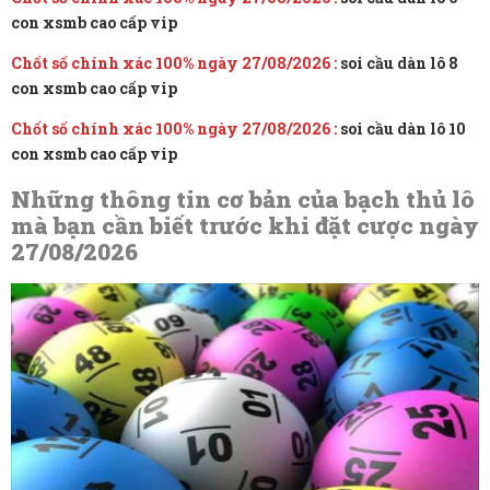
con xsmb cao cấp vip
Chốt số chính xác 100% ngày 27/08/2026 :
soi cầu dàn lô 8
con xsmb cao cấp vip
Chốt số chính xác 100% ngày 27/08/2026 :
soi cầu dàn lô 10
con xsmb cao cấp vip
Những thông tin cơ bản của bạch thủ lô
mà bạn cần biết trước khi đặt cược ngày
27/08/2026