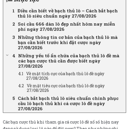
Điều cần biết về bạch thủ lô – Cách bắt bạch
thủ lô siêu chuẩn ngày 27/08/2026
Soi cầu 666 dàn lô đẹp nhất hôm nay miễn
phí ngày 27/08/2026
Những thông tin cơ bản của bạch thủ lô mà
bạn cần biết trước khi đặt cược ngày
27/08/2026
Những yếu tố ẩn chứa của bạch thủ lô đề mà
các bạn cược thủ cần được biết ngày
27/08/2026
Về mặt tích cực của bạch thủ lô đề ngày
27/08/2026
Về mặt tiêu cực của bạch thủ lô đề ngày
27/08/2026
Cách bắt bạch thủ lô siêu chuẩn chinh phục
cầu lô bạch thủ khi cá cược lô đề ngày
27/08/2026
Các bạn cược thủ khi tham gia cá cược lô đề xổ số hiện nay
đang sử dụng loại lô nào để đặt cược? Theo như những ghi