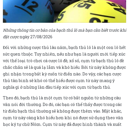
Những thông tin cơ bản của bạch thủ lô mà bạn cần biết trước khi
đặt cược
ngày 27/08/2026
Đối với những cược thủ lâu năm, bạch thủ lô là một con lô hết
sức quen thuộc. Tuy nhiên, nếu như bạn là người mới tiếp xúc
với thể loại trò chơi cá cược lô đề, xổ số, cụm từ bạch thủ lô đề
chắc chắn sẽ là quá lạ lẫm và khó hiểu. Bởi từ này không được
ghi nhận trong bất kỳ cuốn từ điển nào. Do vậy, các bạn cược
thủ tân binh sẽ khó có thể hiểu được cụm từ này mang ý
nghĩa gì ở những lần đầu tiếp xúc với cụm từ bạch thủ.
Theo đó, bạch thủ là một cụm từ có bắt nguồn từ những câu
văn nói đời thường. Do đó, các bạn có thể thấy được trong các
từ điển bạch thủ thường sẽ không được thêm vào. Mặt khác,
cụm từ này càng khó hiểu hơn khi nó được sử dụng theo văn
học ký tự chữ Nôm. Cụm từ này đã được hình thành và xuất