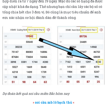
hợp diễn ra từ 7 ngày đến 19 ngày. Mặc dù các số hạng đã được
cập nhật khá đa dạng. Thế nhưng bạn chỉ cần lấy các bộ số có
tổng chia hết cho 3 đơn vị. Đó cũng là mục tiêu chuẩn để anh
em xác nhận cơ hội đánh dàn đề thành công.
Dự đoán kết quả soi cầu miền Bắc hôm nay
»
soi cầu mb lô bạch thủ
«