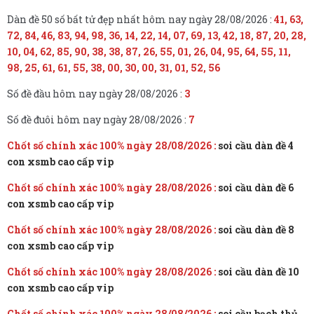
Dàn đề 50 số bất tử đẹp nhất hôm nay ngày 28/08/2026 :
41, 63,
72, 84, 46, 83, 94, 98, 36, 14, 22, 14, 07, 69, 13, 42, 18, 87, 20, 28,
10, 04, 62, 85, 90, 38, 38, 87, 26, 55, 01, 26, 04, 95, 64, 55, 11,
98, 25, 61, 61, 55, 38, 00, 30, 00, 31, 01, 52, 56
Số đề đầu hôm nay ngày 28/08/2026 :
3
Số đề đuôi hôm nay ngày 28/08/2026 :
7
Chốt số chính xác 100% ngày 28/08/2026 :
soi cầu dàn đề 4
con xsmb cao cấp vip
Chốt số chính xác 100% ngày 28/08/2026 :
soi cầu dàn đề 6
con xsmb cao cấp vip
Chốt số chính xác 100% ngày 28/08/2026 :
soi cầu dàn đề 8
con xsmb cao cấp vip
Chốt số chính xác 100% ngày 28/08/2026 :
soi cầu dàn đề 10
con xsmb cao cấp vip
Chốt số chính xác 100% ngày 28/08/2026 :
soi cầu bạch thủ