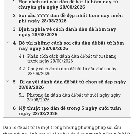
Học cách soi cầu dàn đề bất tử hôm nay từ
chuyên gia ngày 28/08/2026
Soi cầu 7777 dàn đề đẹp nhất hôm nay miễn
phí ngày 28/08/2026
Định nghĩa về cách đánh dàn đề hôm nay
ngày 28/08/2026
Bỏ túi những cách soi cầu dàn đề bất tử hôm
nay ngày 28/08/2026
Phân tích cách đánh dàn đề bất tử từ tháng
trước ngày 28/08/2026
Gợi ý cách đánh dàn đề bất tử đầu đuôi ngày
28/08/2026
Bí quyết đánh dàn đề bất tử chọn số đẹp ngày
28/08/2026
Phương án đánh dàn đề bất tử mỗi ngày ngày
28/08/2026
Kỹ thuật tạo dàn đề trong 5 ngày cuối tuần
ngày 28/08/2026
Dàn lô đề bất tử là một trong những phương pháp soi cầu