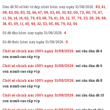
Dàn đề 50 số bất tử đẹp nhất hôm nay ngày 31/08/2026 :
83, 41,
08, 63, 00, 83, 32, 66, 67, 99, 03, 49, 33, 82, 00, 72, 90, 75, 47,
11, 54, 14, 16, 62, 79, 83, 68, 76, 41, 29, 12, 37, 79, 23, 28, 28, 98,
34, 81, 09, 11, 45, 94, 32, 53, 05, 86, 79, 02, 54
Số đề đầu hôm nay ngày 31/08/2026 :
4
Số đề đuôi hôm nay ngày 31/08/2026 :
9
Chốt số chính xác 100% ngày 31/08/2026 :
soi cầu dàn đề 4
con xsmb cao cấp vip
Chốt số chính xác 100% ngày 31/08/2026 :
soi cầu dàn đề 6
con xsmb cao cấp vip
Chốt số chính xác 100% ngày 31/08/2026 :
soi cầu dàn đề 8
con xsmb cao cấp vip
Chốt số chính xác 100% ngày 31/08/2026 :
soi cầu dàn đề 10
con xsmb cao cấp vip
Chốt số chính xác 100% ngày 31/08/2026 :
soi cầu bạch thủ