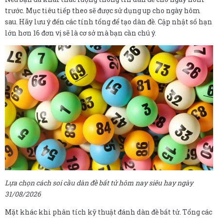
trước. Mục tiêu tiếp theo sẽ được sử dụng up cho ngày hôm
sau. Hãy lưu ý đến các tính tổng để tạo dàn đề. Cập nhật số hạn
lớn hơn 16 đơn vị sẽ là cơ sở mà bạn cần chú ý.
Lựa chọn cách soi cầu dàn đề bất tử hôm nay siêu hay ngày
31/08/2026
Mặt khác khi phân tích kỹ thuật đánh dàn đề bất tử. Tổng các