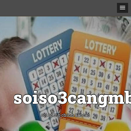
soiso3cangm
soi số mb chính xác cao