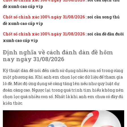
đề xsmb cao cấp vip
Chốt số chính xác 100% ngày 31/08/2026 :
soi cầu song thủ
đề xsmb cao cấp vip
Chốt số chính xác 100% ngày 31/08/2026 :
soi cầu đề đầu đuôi
xsmb cao cấp vip
Định nghĩa về cách đánh dàn đề hôm
nay ngày 31/08/2026
Kỹ thuật dàn đề nói đến cách sử dụng nhiều con số trong cùng
một phương án. Khi anh em chọn lọc các dữ liệu để tham gia
lô đề. Mức độ ứng dụng sẽ càng tăng lên nếu như quy luật dự
đoán càng cao. Ngược lại trong quá trình tìm hiểu không nên
chọn lọc quá nhiều con số. Nhất là khi anh em chưa có đầy đủ
kiến thức.