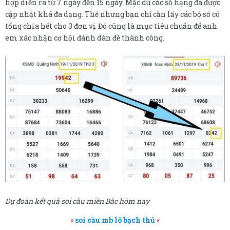
hợp diễn ra từ 7 ngày đến 15 ngày. Mặc dù các số hạng đã được
cập nhật khá đa dạng. Thế nhưng bạn chỉ cần lấy các bộ số có
tổng chia hết cho 3 đơn vị. Đó cũng là mục tiêu chuẩn để anh
em xác nhận cơ hội đánh dàn đề thành công.
Dự đoán kết quả soi cầu miền Bắc hôm nay
»
soi cầu mb lô bạch thủ
«