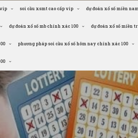
 vip
soi cầu xsmt cao cấp vip
dự đoán xổ số miền na
dự đoán xổ số mb chính xác 100
dự đoán xổ số miền t
100
phương pháp soi cầu xổ số hôm nay chính xác 100
100