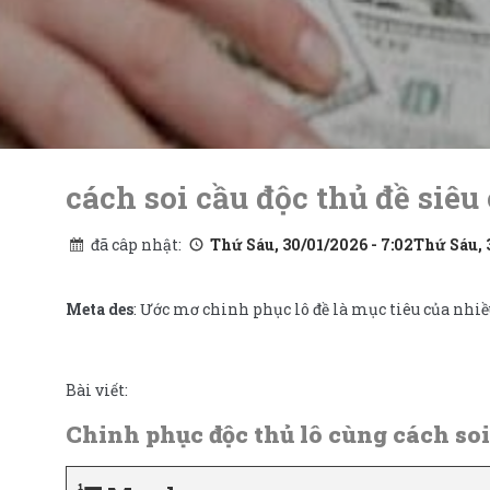
Skip
to
cách soi cầu độc thủ đề siê
content
đã câp nhật:
Thứ Sáu, 30/01/2026 - 7:02Thứ Sáu, 
Meta des
: Ước mơ chinh phục lô đề là mục tiêu của nhiề
Bài viết:
Chinh phục độc thủ lô cùng cách soi