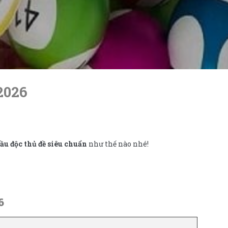
2026
cầu độc thủ đề siêu chuẩn
như thế nào nhé!
6