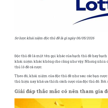
Sơ lược khái niệm độc thủ đề là gì ngày 06/05/2026
Độc thủ đề là một tên gọi khác của bạch thủ đề hay bạch
khái niệm khác không cho rằng như vậy. Nhưng nhìn ch
thủ lô đề cá cược.
Theo đó, khái niệm của độc thủ đề như sau: các bạn cược 
thủ hiện nay khá ưa thích cách cược của độc thủ đô. Bở
Giải đáp thắc mắc có nên tham gia đ