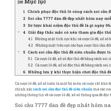
Mục lục
Chinh phục độc thủ lô cùng cách soi cầu 
Soi cầu 7777 dàn đề đẹp nhất hôm nay mi
Sơ lược khái niệm độc thủ đề là gì ngày 06
Giải đáp thắc mắc có nên tham gia độc th
Những mặt tích cực khi cá cược lô đề, xổ số 
Những mặt tiêu cực các bạn cược thủ cần đố
Cách soi cầu độc thủ đề siêu chuẩn được 
Cá cược lô đề, xổ số độc thủ đề bằng cách soi
Cá cược lô đề, xổ số độc thủ đề bằng cách soi
Những lưu ý khi thực hiện chơi độc thủ đ
Cá cược lô đề, xổ số luôn là một bộ môn cá cược rất khó đ
chính xác
cách soi cầu độc thủ đề siêu chuẩn
mà các cượ
những thông tin về cá cược lô đề, xổ số thông qua đề độc 
Soi cầu 7777 dàn đề đẹp nhất hôm n