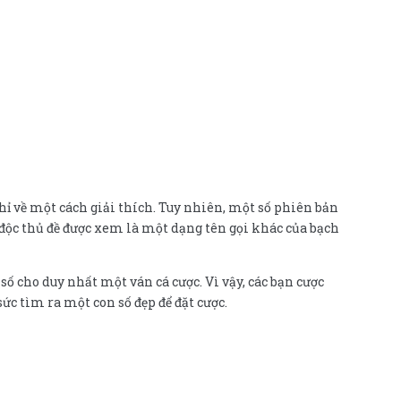
chỉ về một cách giải thích. Tuy nhiên, một số phiên bản
ộc thủ đề được xem là một dạng tên gọi khác của bạch
số cho duy nhất một ván cá cược. Vì vậy, các bạn cược
c tìm ra một con số đẹp để đặt cược.