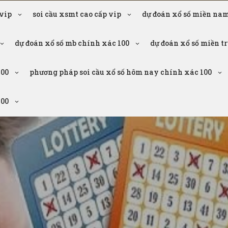
 vip
soi cầu xsmt cao cấp vip
dự đoán xổ số miền na
dự đoán xổ số mb chính xác 100
dự đoán xổ số miền t
100
phương pháp soi cầu xổ số hôm nay chính xác 100
100