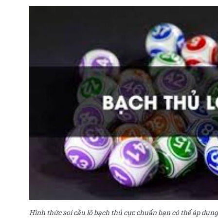
Hình thức soi cầu lô bạch thủ cực chuẩn bạn có thể áp dụng