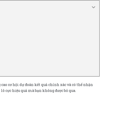
 cao cơ hội dự đoán kết quả chính xác và có thể nhận
ủ lô cực hiệu quả mà bạn không được bỏ qua.