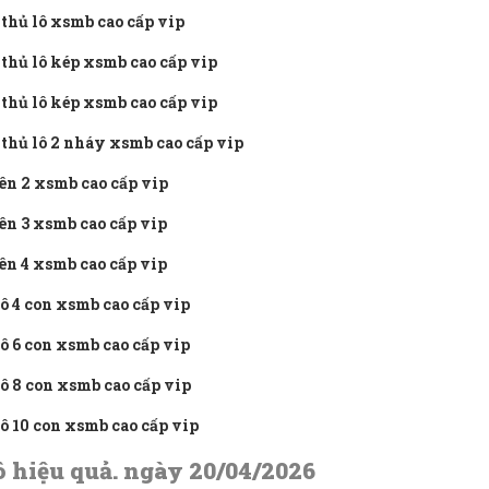
 thủ lô xsmb cao cấp vip
 thủ lô kép xsmb cao cấp vip
 thủ lô kép xsmb cao cấp vip
 thủ lô 2 nháy xsmb cao cấp vip
iên 2 xsmb cao cấp vip
iên 3 xsmb cao cấp vip
iên 4 xsmb cao cấp vip
lô 4 con xsmb cao cấp vip
lô 6 con xsmb cao cấp vip
lô 8 con xsmb cao cấp vip
lô 10 con xsmb cao cấp vip
ô hiệu quả. ngày 20/04/2026