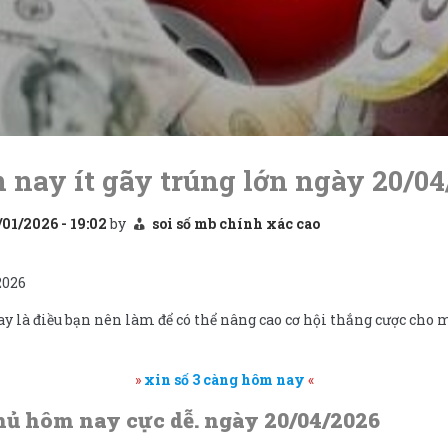
m nay ít gãy trúng lớn ngày 20/0
/01/2026 - 19:02
by
soi số mb chính xác cao
2026
 là điều bạn nên làm để có thể nâng cao cơ hội thắng cược cho m
»
xin số 3 càng hôm nay
«
thủ hôm nay cực dễ. ngày 20/04/2026