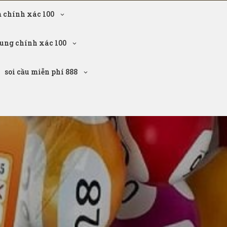
m chính xác 100
rung chính xác 100
soi cầu miễn phí 888