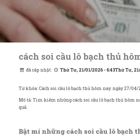
Skip
to
cách soi cầu lô bạch thủ hô
content
đã câp nhật:
Thứ Tư, 21/01/2026 - 6:43Thứ Tư, 21/
Từ khóa: Cách soi cầu lô bạch thủ hôm nay. ngày 27/04/
Mô tả: Tìm kiếm những cách soi cầu lô bạch thủ hôm nay
quả.
Bật mí những cách soi cầu lô bạch 