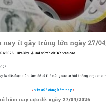
m nay ít gãy trúng lớn ngày 27/0
01/2026 - 18:43
by
soi số mb chính xác cao
2026
 là điều bạn nên làm để có thể nâng cao cơ hội thắng cược cho m
»
xin số 3 càng hôm nay
«
thủ hôm nay cực dễ. ngày 27/04/2026