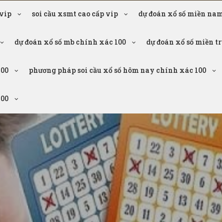
 vip
soi cầu xsmt cao cấp vip
dự đoán xổ số miền na
dự đoán xổ số mb chính xác 100
dự đoán xổ số miền t
100
phương pháp soi cầu xổ số hôm nay chính xác 100
100