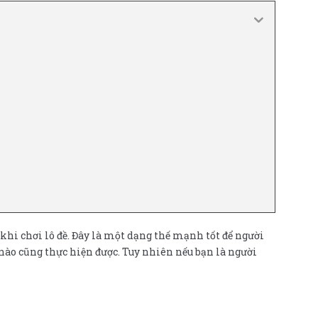
 khi chơi lô đề. Đây là một dạng thế mạnh tốt để người
 nào cũng thực hiện được. Tuy nhiên nếu bạn là người