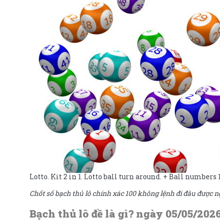
Lotto. Kit 2 in 1. Lotto ball turn around. + Ball number
Chốt số bạch thủ lô chính xác 100 không lệnh đi đâu được 
Bạch thủ lô đề là gì? ngày 05/05/202