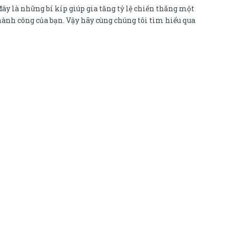
ì đây là những bí kíp giúp gia tăng tỷ lệ chiến thắng một
thành công của bạn. Vậy hãy cùng chúng tôi tìm hiểu qua