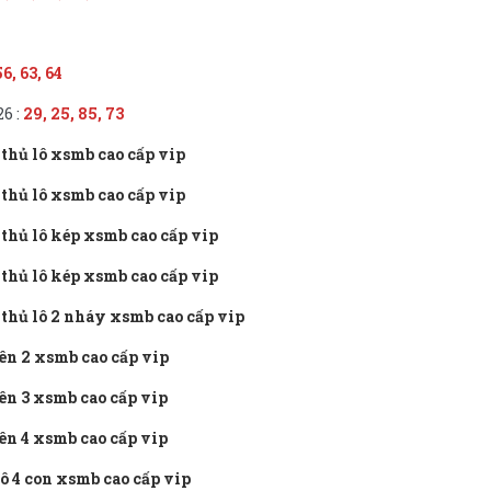
56, 63, 64
6 :
29, 25, 85, 73
 thủ lô xsmb cao cấp vip
 thủ lô xsmb cao cấp vip
 thủ lô kép xsmb cao cấp vip
 thủ lô kép xsmb cao cấp vip
 thủ lô 2 nháy xsmb cao cấp vip
iên 2 xsmb cao cấp vip
iên 3 xsmb cao cấp vip
iên 4 xsmb cao cấp vip
lô 4 con xsmb cao cấp vip