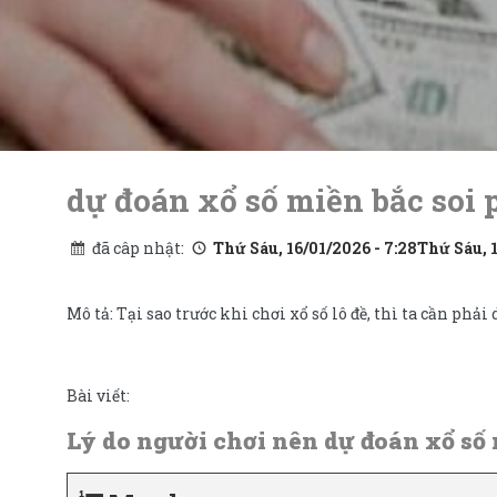
Skip
to
dự đoán xổ số miền bắc soi 
content
đã câp nhật:
Thứ Sáu, 16/01/2026 - 7:28Thứ Sáu, 1
Mô tả: Tại sao trước khi chơi xổ số lô đề, thì ta cần phả
Bài viết:
Lý do người chơi nên dự đoán xổ số 