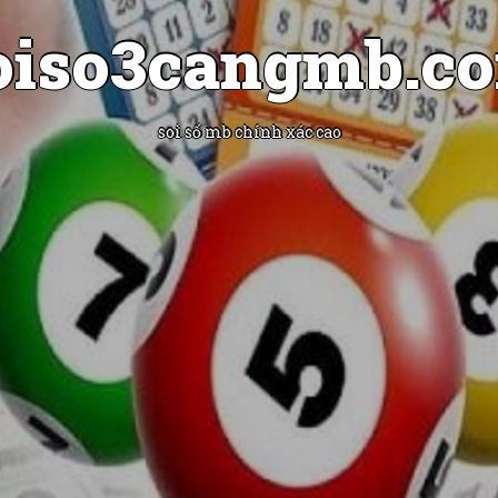
oiso3cangmb.c
soi số mb chính xác cao