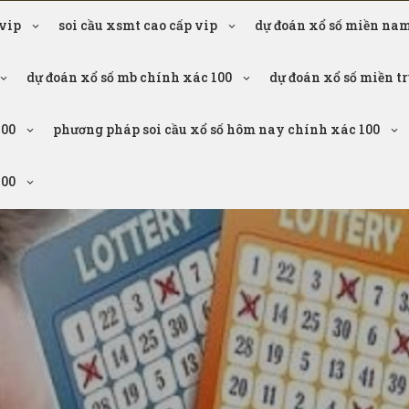
 vip
soi cầu xsmt cao cấp vip
dự đoán xổ số miền na
dự đoán xổ số mb chính xác 100
dự đoán xổ số miền t
100
phương pháp soi cầu xổ số hôm nay chính xác 100
100