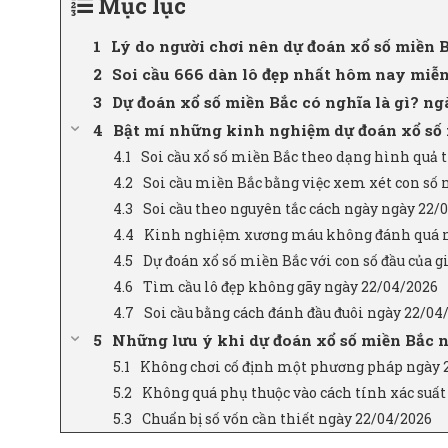
Mục lục
Lý do người chơi nên dự đoán xổ số miền B
Soi cầu 666 dàn lô đẹp nhất hôm nay miễn
Dự đoán xổ số miền Bắc có nghĩa là gì? ng
Bật mí những kinh nghiệm dự đoán xổ số 
Soi cầu xổ số miền Bắc theo dạng hình quả
Soi cầu miền Bắc bằng việc xem xét con số n
Soi cầu theo nguyên tắc cách ngày ngày 22/
Kinh nghiệm xương máu không đánh quá nh
Dự đoán xổ số miền Bắc với con số đầu của g
Tìm cầu lô đẹp không gãy ngày 22/04/2026
Soi cầu bằng cách đánh đầu đuôi ngày 22/04
Những lưu ý khi dự đoán xổ số miền Bắc 
Không chơi cố định một phương pháp ngày 
Không quá phụ thuộc vào cách tính xác suất
Chuẩn bị số vốn cần thiết ngày 22/04/2026