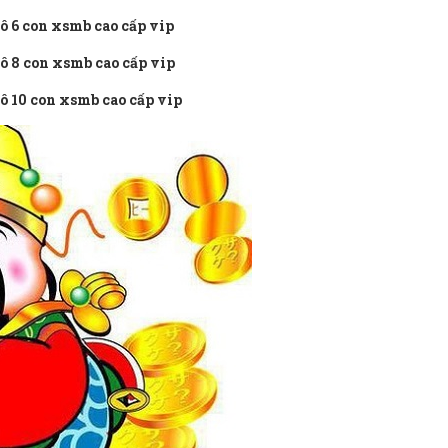
lô 6 con xsmb cao cấp vip
lô 8 con xsmb cao cấp vip
lô 10 con xsmb cao cấp vip