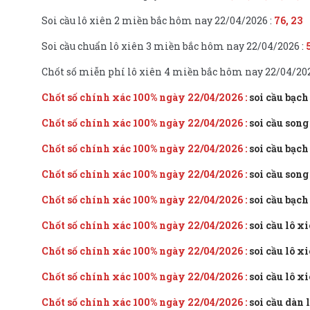
Soi cầu lô xiên 2 miền bắc hôm nay 22/04/2026 :
76, 23
Soi cầu chuẩn lô xiên 3 miền bắc hôm nay 22/04/2026 :
Chốt số miễn phí lô xiên 4 miền bắc hôm nay 22/04/202
Chốt số chính xác 100% ngày 22/04/2026 :
soi cầu bạch
Chốt số chính xác 100% ngày 22/04/2026 :
soi cầu song
Chốt số chính xác 100% ngày 22/04/2026 :
soi cầu bạch
Chốt số chính xác 100% ngày 22/04/2026 :
soi cầu song
Chốt số chính xác 100% ngày 22/04/2026 :
soi cầu bạch
Chốt số chính xác 100% ngày 22/04/2026 :
soi cầu lô x
Chốt số chính xác 100% ngày 22/04/2026 :
soi cầu lô x
Chốt số chính xác 100% ngày 22/04/2026 :
soi cầu lô x
Chốt số chính xác 100% ngày 22/04/2026 :
soi cầu dàn 