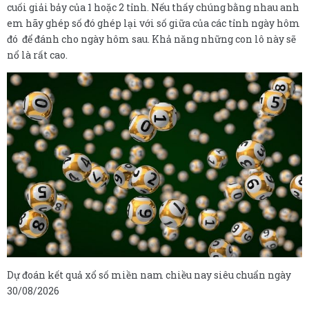
cuối giải bảy của 1 hoặc 2 tỉnh. Nếu thấy chúng bằng nhau anh
em hãy ghép số đó ghép lại với số giữa của các tỉnh ngày hôm
đó để đánh cho ngày hôm sau. Khả năng những con lô này sẽ
nổ là rất cao.
Dự đoán kết quả xổ số miền nam chiều nay siêu chuẩn ngày
30/08/2026