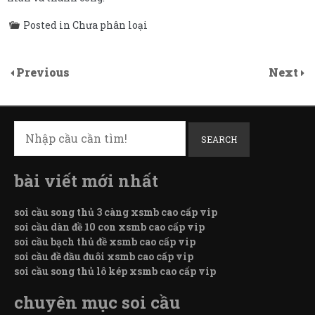
Posted in Chưa phân loại
Previous
Next
SEARCH
bài viết mới nhất
soi cầu song thủ 3 càng xsmb cao cấp vip
soi cầu dàn đề 10 con xsmb cao cấp vip
soi cầu bạch thủ đề xsmb cao cấp vip
soi cầu đề đầu đuôi xsmb cao cấp vip
soi cầu song thủ lô kép xsmb cao cấp vip
chuyên mục soi cầu