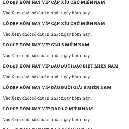
LÔ ĐẸP HÔM NAY VÍP CẶP XỈU CHỦ MIỀN NAM
Vào Xem chốt số chuẩn nhất ngày hôm nay…
LÔ ĐẸP HÔM NAY VÍP CẶP XỈU CHỦ MIỀN NAM
Vào Xem chốt số chuẩn nhất ngày hôm nay…
LÔ ĐẸP HÔM NAY VÍP GIẢI 8 MIỀN NAM
Vào Xem chốt số chuẩn nhất ngày hôm nay…
LÔ ĐẸP HÔM NAY VÍP ĐẦU ĐUÔI ĐẶC BIỆT MIỀN NAM
Vào Xem chốt số chuẩn nhất ngày hôm nay…
LÔ ĐẸP HÔM NAY VÍP ĐẦU ĐUÔI GIẢI 8 MIỀN NAM
Vào Xem chốt số chuẩn nhất ngày hôm nay…
LÔ ĐẸP HÔM NAY VÍP BAO LÔ MIỀN NAM
Vào Xem chốt số chuẩn nhất ngày hôm nay…