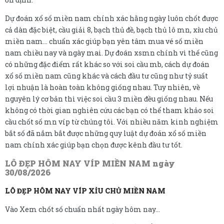
Dự đoán xổ số miền nam chính xác hằng ngày luôn chốt được
cả dàn đặc biệt, cầu giải 8, bạch thủ đề, bạch thủ lô mn, xỉu chủ
miền nam… chuẩn xác giúp bạn yên tâm mua vé số miền
nam chiều nay và ngày mai.
Dự đoán xsmn chính vì thế cũng
có những đặc điểm rất khác so với soi cầu mb, cách
dự đoán
xổ số miền nam cũng khác và cách đầu tư cũng như tỷ suất
lợi nhuận là hoàn toàn không giống nhau. Tuy nhiên, về
nguyên lý cơ bản thì việc soi cầu 3 miền đều giống nhau. Nếu
không có thời gian nghiên cứu các bạn có thể tham khảo soi
cầu chốt số mn víp từ chúng tôi. Với nhiều năm kinh nghiệm
bắt số đã nắm bắt được những quy luật dự đoán xổ số miền
nam chính xác
giúp bạn chọn được kênh đầu tư tốt.
LÔ ĐẸP HÔM NAY VÍP MIỀN NAM ngày
30/08/2026
LÔ ĐẸP HÔM NAY VÍP XỈU CHỦ MIỀN NAM
Vào Xem chốt số chuẩn nhất ngày hôm nay…