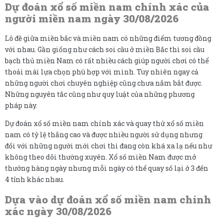
Dự đoán xổ số miền nam chính xác của
người miền nam ngày 30/08/2026
Lô đề giữa miền bắc và miền nam có những điểm tương đồng
với nhau. Gần giống như cách soi cầu ở miền Bắc thì soi cầu
bạch thủ miền Nam có rất nhiều cách giúp người chơi có thể
thoải mái lựa chọn phù hợp với mình. Tuy nhiên ngay cả
những người chơi chuyên nghiệp cũng chưa nắm bắt được.
Những nguyên tắc cũng như quy luật của những phương
pháp này.
Dự đoán xổ số miền nam chính xác và quay thử xổ số miền
nam có tỷ lệ thắng cao và được nhiều người sử dụng nhưng
đối với những người mới chơi thì đang còn khá xa lạ nếu như
không theo dõi thường xuyên. Xổ số miền Nam được mở
thưởng hàng ngày nhưng mỗi ngày có thể quay số lại ở 3 đến
4 tỉnh khác nhau.
Dựa vào dự đoán xổ số miền nam chính
xác ngày 30/08/2026