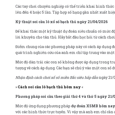
Các tay chơi chuyên nghiệp có thể triển khai hình thức 
lên đến 4 hoặc 5 lần. Tập hợp số hạng gần nhất xuất hiệ
Kỹ thuật soi cầu lô xổ số bạch thủ ngày 21/04/2026
Để khai thác một kỹ thuật dự đoán siêu chuẩn có mức đ
lời khuyên cho tân thủ. Hãy bắt đầu học hỏi từ cách chơ
Điểm chung của các phương pháp này có cách áp dụng đơn
quá trình nghiên cứu của anh em chỉ tập trung vào một 
Mức độ dàn trải các con số không được áp dụng trong trư
tượng về cách áp dụng. Các bạn sẽ chú ý vào một con số d
Nhận định cách chơi xổ số miền Bắc siêu hấp dẫn
ngày 21/
»
Cách soi cầu lô bạch thủ hôm nay
«
Phương pháp soi cầu theo giải thứ 4 và thứ 5 ngày 21/
Mức độ ứng dụng phương pháp
dự đoán XSMB hôm nay
với các hình thức trực tuyến. Vì vậy mà anh em chỉ cần 