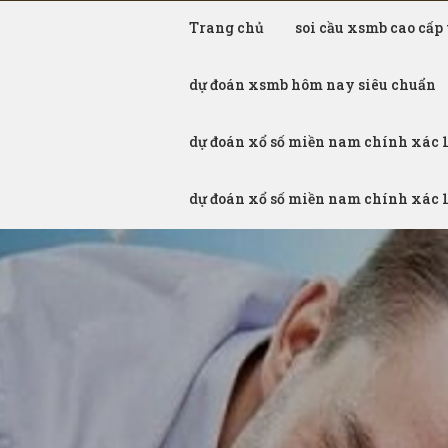
Trang chủ
soi cầu xsmb cao cấp
dự đoán xsmb hôm nay siêu chuẩn
dự đoán xổ số miền nam chính xác 
dự đoán xổ số miền nam chính xác 