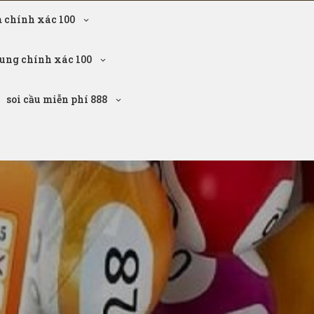
m chính xác 100
rung chính xác 100
soi cầu miễn phí 888