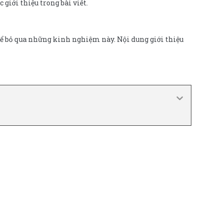
 giới thiệu trong bài viết.
thể bỏ qua những kinh nghiệm này. Nội dung giới thiệu