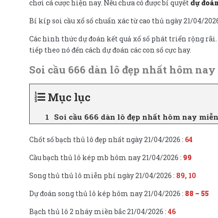
chơi cá cược hiện nay. Nếu chưa có được bí quyết
dự đoá
Bí kíp soi cầu xổ số chuẩn xác từ cao thủ ngày 21/04/202
Các hình thức dự đoán kết quả xổ số phát triển rộng rã
tiếp theo nó đến cách dự đoán các con số cực hay.
Soi cầu 666 dàn lô đẹp nhất hôm nay
Mục lục
Soi cầu 666 dàn lô đẹp nhất hôm nay miễn
Chốt số bạch thủ lô đẹp nhất ngày 21/04/2026 :
64
Cầu bạch thủ lô kép mb hôm nay 21/04/2026 :
99
Song thủ thủ lô miễn phí ngày 21/04/2026 :
89, 10
Dự đoán song thủ lô kép hôm nay 21/04/2026 :
88 – 55
Bạch thủ lô 2 nháy miền bắc 21/04/2026 :
46