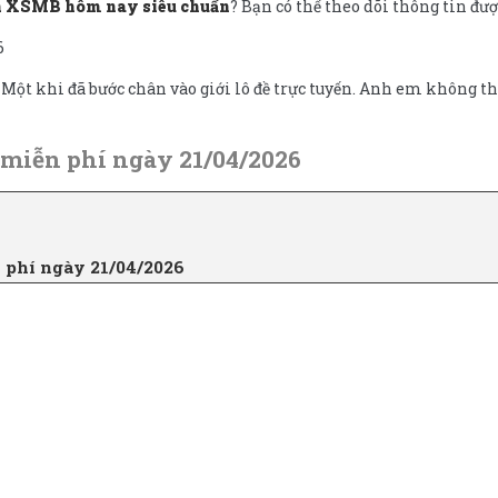
n XSMB hôm nay siêu chuẩn
? Bạn có thể theo dõi thông tin được
6
i. Một khi đã bước chân vào giới lô đề trực tuyến. Anh em không 
 miễn phí ngày 21/04/2026
 phí ngày 21/04/2026