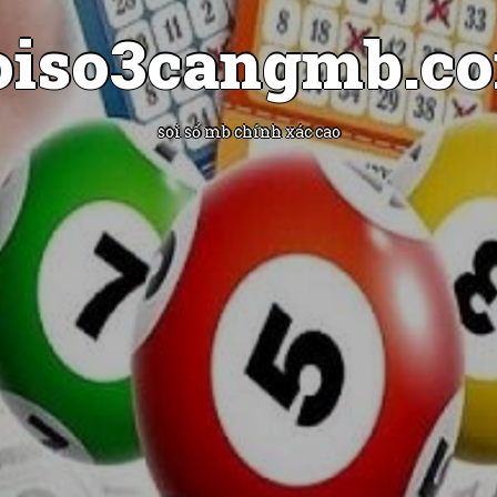
oiso3cangmb.c
soi số mb chính xác cao