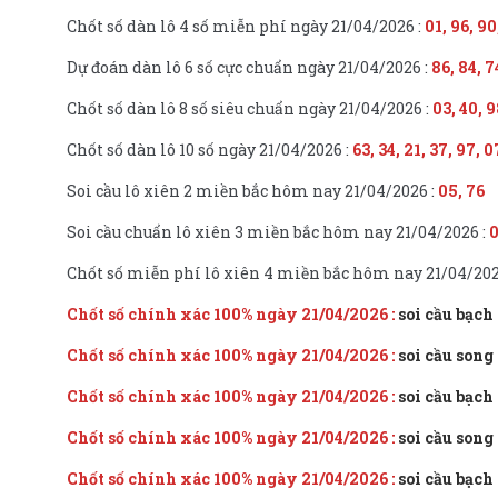
Chốt số dàn lô 4 số miễn phí ngày 21/04/2026 :
01, 96, 90
Dự đoán dàn lô 6 số cực chuẩn ngày 21/04/2026 :
86, 84, 7
Chốt số dàn lô 8 số siêu chuẩn ngày 21/04/2026 :
03, 40, 9
Chốt số dàn lô 10 số ngày 21/04/2026 :
63, 34, 21, 37, 97, 0
Soi cầu lô xiên 2 miền bắc hôm nay 21/04/2026 :
05, 76
Soi cầu chuẩn lô xiên 3 miền bắc hôm nay 21/04/2026 :
0
Chốt số miễn phí lô xiên 4 miền bắc hôm nay 21/04/202
Chốt số chính xác 100% ngày 21/04/2026 :
soi cầu bạch
Chốt số chính xác 100% ngày 21/04/2026 :
soi cầu song
Chốt số chính xác 100% ngày 21/04/2026 :
soi cầu bạch
Chốt số chính xác 100% ngày 21/04/2026 :
soi cầu song
Chốt số chính xác 100% ngày 21/04/2026 :
soi cầu bạch