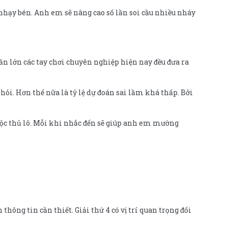
t nhạy bén. Anh em sẽ nâng cao số lần soi cầu nhiều nháy
n lớn các tay chơi chuyên nghiệp hiện nay đều đưa ra
ỏi. Hơn thế nữa là tỷ lệ dự đoán sai lầm khá thấp. Bởi
ạ độc thủ lô. Mỗi khi nhắc đến sẽ giúp anh em mường
thông tin cần thiết. Giải thứ 4 có vị trí quan trọng đối