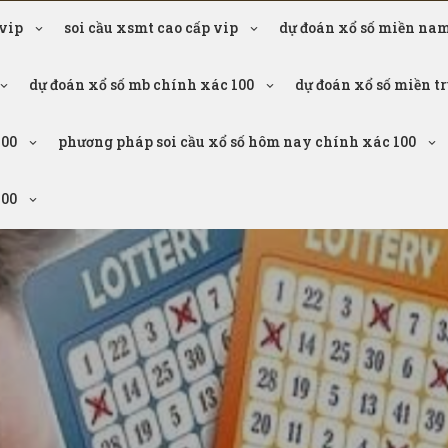
 vip
soi cầu xsmt cao cấp vip
dự đoán xổ số miền na
dự đoán xổ số mb chính xác 100
dự đoán xổ số miền t
100
phương pháp soi cầu xổ số hôm nay chính xác 100
100