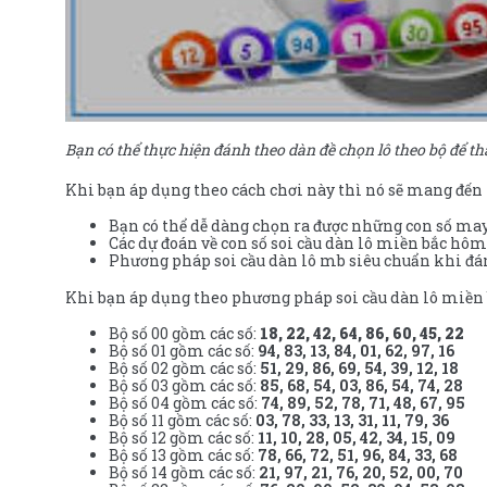
Bạn có thể thực hiện đánh theo dàn đề chọn lô theo bộ để th
Khi bạn áp dụng theo cách chơi này thì nó sẽ mang đến 
Bạn có thể dễ dàng chọn ra được những con số ma
Các dự đoán về con số soi cầu dàn lô miền bắc hôm
Phương pháp soi cầu dàn lô mb siêu chuẩn khi đán
Khi bạn áp dụng theo phương pháp soi cầu dàn lô miền b
Bộ số 00 gồm các số:
18, 22, 42, 64, 86, 60, 45, 22
Bộ số 01 gồm các số:
94, 83, 13, 84, 01, 62, 97, 16
Bộ số 02 gồm các số:
51, 29, 86, 69, 54, 39, 12, 18
Bộ số 03 gồm các số:
85, 68, 54, 03, 86, 54, 74, 28
Bộ số 04 gồm các số:
74, 89, 52, 78, 71, 48, 67, 95
Bộ số 11 gồm các số:
03, 78, 33, 13, 31, 11, 79, 36
Bộ số 12 gồm các số:
11, 10, 28, 05, 42, 34, 15, 09
Bộ số 13 gồm các số:
78, 66, 72, 51, 96, 84, 33, 68
Bộ số 14 gồm các số:
21, 97, 21, 76, 20, 52, 00, 70