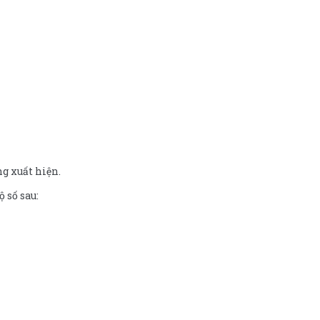
g xuất hiện.
 số sau: