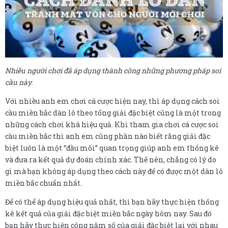
Nhiều người chơi đã áp dụng thành công những phương pháp soi
cầu này.
Với nhiều anh em chơi cá cược hiện nay, thì áp dụng cách soi
cầu miền bắc dàn lô theo tổng giải đặc biệt cũng là một trong
những cách chơi khá hiệu quả. Khi tham gia chơi cá cược soi
cầu miền bắc thì anh em cũng phần nào biết rằng giải đặc
biệt luôn là một “đầu mối” quan trọng giúp anh em thống kê
và đưa ra kết quả dự đoán chính xác. Thế nên, chẳng có lý do
gì mà bạn không áp dụng theo cách này để có được một dàn lô
miền bắc chuẩn nhất.
Để có thể áp dụng hiệu quả nhất, thì bạn hãy thực hiện thống
kê kết quả của giải đặc biệt miền bắc ngày hôm nay. Sau đó
bạn hãy thực hiện cộng năm số của giải đặc biệt lại với nhau