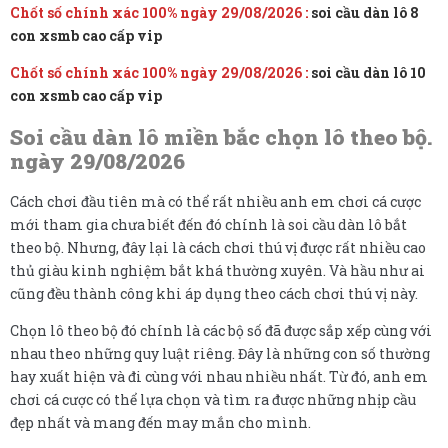
Chốt số chính xác 100% ngày 29/08/2026 :
soi cầu dàn lô 8
con xsmb cao cấp vip
Chốt số chính xác 100% ngày 29/08/2026 :
soi cầu dàn lô 10
con xsmb cao cấp vip
Soi cầu dàn lô miền bắc chọn lô theo bộ.
ngày 29/08/2026
Cách chơi đầu tiên mà có thể rất nhiều anh em chơi cá cược
mới tham gia chưa biết đến đó chính là soi cầu dàn lô bắt
theo bộ. Nhưng, đây lại là cách chơi thú vị được rất nhiều cao
thủ giàu kinh nghiệm bắt khá thường xuyên. Và hầu như ai
cũng đều thành công khi áp dụng theo cách chơi thú vị này.
Chọn lô theo bộ đó chính là các bộ số đã được sắp xếp cùng với
nhau theo những quy luật riêng. Đây là những con số thường
hay xuất hiện và đi cùng với nhau nhiều nhất. Từ đó, anh em
chơi cá cược có thể lựa chọn và tìm ra được những nhịp cầu
đẹp nhất và mang đến may mắn cho mình.