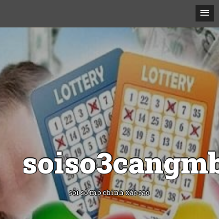
soiso3cangm
soi số mb chính xác cao