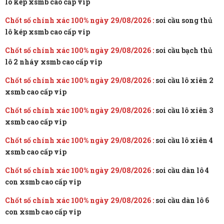
lô kép xsmb cao cấp vip
Chốt số chính xác 100% ngày 29/08/2026 :
soi cầu song thủ
lô kép xsmb cao cấp vip
Chốt số chính xác 100% ngày 29/08/2026 :
soi cầu bạch thủ
lô 2 nháy xsmb cao cấp vip
Chốt số chính xác 100% ngày 29/08/2026 :
soi cầu lô xiên 2
xsmb cao cấp vip
Chốt số chính xác 100% ngày 29/08/2026 :
soi cầu lô xiên 3
xsmb cao cấp vip
Chốt số chính xác 100% ngày 29/08/2026 :
soi cầu lô xiên 4
xsmb cao cấp vip
Chốt số chính xác 100% ngày 29/08/2026 :
soi cầu dàn lô 4
con xsmb cao cấp vip
Chốt số chính xác 100% ngày 29/08/2026 :
soi cầu dàn lô 6
con xsmb cao cấp vip