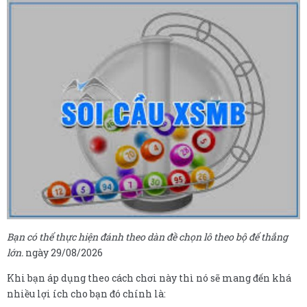
Bạn có thể thực hiện đánh theo dàn đề chọn lô theo bộ để thắng
lớn.
ngày 29/08/2026
Khi bạn áp dụng theo cách chơi này thì nó sẽ mang đến khá
nhiều lợi ích cho bạn đó chính là: