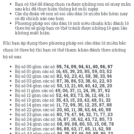
Bạn có thể dễ dàng chọn ra được những con số may mắn
sau khi đã thực hiện thống kê mỗi ngày.
Các dự đoán về con số soi cầu dàn lô miền bắc hôm nay
có độ chính xác cao hơn.
Phương pháp soi cầu dàn lô mb siêu chuẩn khi đánh lô
theo bộ sẽ giúp bạn có thể tránh được những lô gan lâu
không xuất hiện.
Khi bạn áp dụng theo phương pháp soi cầu dàn lô miền bắc
chọn lô theo bộ thì bạn có thể tham khảo đánh theo những
bộ số sau:
Bộ số 00 gồm các số:
59, 74, 09, 94, 61, 40, 96, 97
Bộ số 01 gồm các số:
16, 45, 39, 20, 85, 59, 03, 52
Bộ số 02 gồm các số:
82, 92, 23, 41, 58, 38, 33, 94
Bộ số 03 gồm các số:
87, 36, 86, 53, 38, 61, 22, 93
Bộ số 04 gồm các số:
50, 13, 21, 69, 40, 42, 28, 20
Bộ số 11 gồm các số:
49, 06, 37, 11, 24, 39, 37, 92
Bộ số 12 gồm các số:
52, 44, 83, 73, 36, 12, 69, 11
Bộ số 13 gồm các số:
35, 43, 15, 20, 42, 48, 51, 32
Bộ số 14 gồm các số:
11, 72, 99, 35, 12, 25, 87, 88
Bộ số 22 gồm các số:
20, 60, 11, 38, 63, 44, 40, 98
Bộ số 23 gồm các số:
80, 79, 47, 94, 32, 71, 77, 23
Bộ số 24 gồm các số:
16, 87, 18, 62, 43, 72, 85, 73
Bộ số 34 gồm các số:
08, 89, 08, 80, 50, 15, 08, 78
Bộ số 33 gồm các số:
86, 88, 63, 17, 65, 11, 62, 98
Bộ số 44 gồm các số:
94, 35, 83, 46, 09, 88, 86, 23