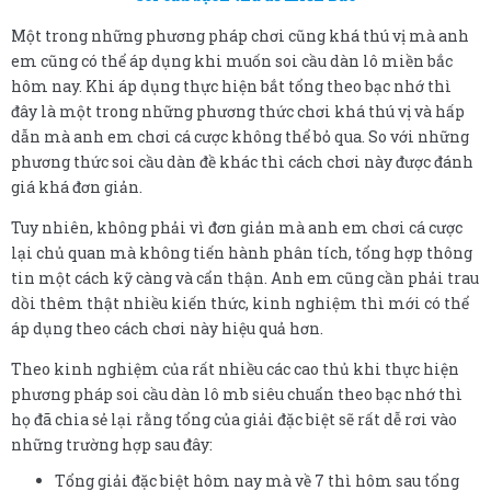
Một trong những phương pháp chơi cũng khá thú vị mà anh
em cũng có thể áp dụng khi muốn soi cầu dàn lô miền bắc
hôm nay. Khi áp dụng thực hiện bắt tổng theo bạc nhớ thì
đây là một trong những phương thức chơi khá thú vị và hấp
dẫn mà anh em chơi cá cược không thể bỏ qua. So với những
phương thức soi cầu dàn đề khác thì cách chơi này được đánh
giá khá đơn giản.
Tuy nhiên, không phải vì đơn giản mà anh em chơi cá cược
lại chủ quan mà không tiến hành phân tích, tổng hợp thông
tin một cách kỹ càng và cẩn thận. Anh em cũng cần phải trau
dồi thêm thật nhiều kiến thức, kinh nghiệm thì mới có thể
áp dụng theo cách chơi này hiệu quả hơn.
Theo kinh nghiệm của rất nhiều các cao thủ khi thực hiện
phương pháp soi cầu dàn lô mb siêu chuẩn theo bạc nhớ thì
họ đã chia sẻ lại rằng tổng của giải đặc biệt sẽ rất dễ rơi vào
những trường hợp sau đây:
Tổng giải đặc biệt hôm nay mà về 7 thì hôm sau tổng