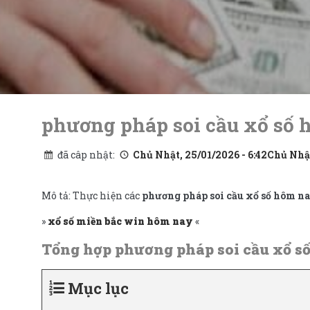
Skip
to
phương pháp soi cầu xổ số 
content
đã câp nhật:
Chủ Nhật, 25/01/2026 - 6:42Chủ Nhật
Mô tả: Thực hiện các
phương pháp soi cầu xổ số hôm n
»
xổ số miền bắc win hôm nay
«
Tổng hợp phương pháp soi cầu xổ s
Mục lục