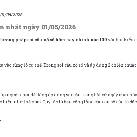
 01/05/2026
uẩn nhất ngày 01/05/2026
hương pháp soi cầu xổ số hôm nay chính xác 100
với hai kiểu c
ựa vào từng lô cụ thể. Trong soi cầu xổ số và áp dụng 2 chiến thuậ
 giúp người chơi dễ dàng áp dụng soi cầu trong bất cứ ngày chơi nà
 hiện như thế nào? Quy tắc là bạn cộng tổng các con số của lô đặc 
6