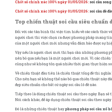
Chốt số chính xác 100% ngày 01/05/2026 :
soi cầu song
Chốt số chính xác 100% ngày 01/05/2026 :
soi cầu đề đ
Top chiến thuật soi cầu siêu chuẩn
Đối với các tân binh thì việc tìm hiểu về các cách thức v
người chơi thì việc chọn ra được phương pháp mang tính
của một người chơi mới nhưng vẫn đảm bảo được sự hiệ
Vậy nếu là người chơi mới thì bạn cần những phương pháp
nên bỏ qua nếu bạn là một người chơi mới. Vì các chiế
cũng như sẽ không tốn quá nhiều thời gian thực hiện soi
Về chiến thuật đầu tiên là chiến thuật tổng đề thì nghĩa
Cho nên bạn sẽ không thể nào bỏ qua chiến thuật này đâu
đẹp siêu chuẩn cho bất cứ ngày soi cầu lô đề nào.
Tiếp theo là dùng chiến thuật soi cầu theo ngày. Bạn sẽ 
Nói cách khác, để áp dụng chiến thuật soi cầu theo ngày
Đó là những chiến thuật hay
phương pháp soi cầu xổ h