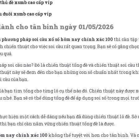
 thủ đề xsmb cao cấp vip
ầu đuôi xsmb cao cấp vip
 dành cho tân binh ngày 01/05/2026
à
phương pháp soi cầu xổ số hôm nay chính xác 100
thì cần tập
 chiến thuật cho việc soi cầu rất quan trọng. Bạn sẽ cố gắng c
u quả.
 soi cầu nào? Đó là chiến thuật tổng đề và chiến thuật soi cầu t
n thuật này sẽ đem đến cho bạn những con số chuẩn nhất trong k
 cầu của bạn.
 là bạn tìm tổng cho từng lô cụ thể nào đó. Chiến thuật này được 
 nhé. Bạn sẽ có thể dùng tổng đề để áp dụng soi số trong mọi trườ
thực hiện một cách dễ dàng nếu bạn đã dùng chiến thuật lô đề. Sở d
 thì bạn chỉ cần nắm vững chiến thuật tổng đề là được.
ôm nay chính xác 100
không thể tuyệt vời hơn cho tân binh. Và c