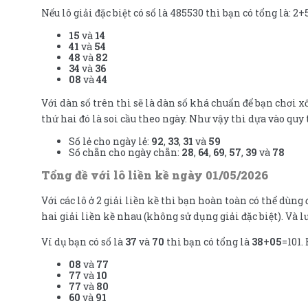
Nếu lô giải đặc biệt có số là 485530 thì bạn có tổng là: 2
15
và
14
41
và
54
48
và
82
34
và
36
08
và
44
Với dàn số trên thì sẽ là dàn số khá chuẩn để bạn chơi 
thứ hai đó là soi cầu theo ngày. Như vậy thì dựa vào quy t
Số lẻ cho ngày lẻ:
92
,
33
,
31
và
59
Số chẵn cho ngày chẵn:
28
,
64
,
69
,
57
,
39
và
78
Tổng đề với lô liền kề ngày 01/05/2026
Với các lô ở 2 giải liền kề thì bạn hoàn toàn có thể dùn
hai giải liền kề nhau (không sử dụng giải đặc biệt). Và lư
Ví dụ bạn có số là
37
và
70
thì bạn có tổng là
38
+
05
=101.
08
và
77
77
và
10
77
và
80
60
và
91