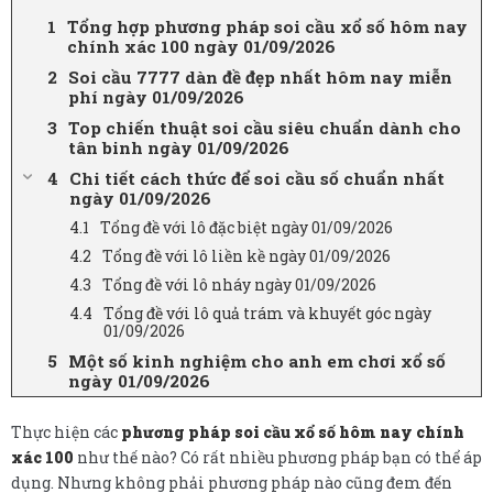
Tổng hợp phương pháp soi cầu xổ số hôm nay
chính xác 100 ngày 01/09/2026
Soi cầu 7777 dàn đề đẹp nhất hôm nay miễn
phí ngày 01/09/2026
Top chiến thuật soi cầu siêu chuẩn dành cho
tân binh ngày 01/09/2026
Chi tiết cách thức để soi cầu số chuẩn nhất
ngày 01/09/2026
Tổng đề với lô đặc biệt ngày 01/09/2026
Tổng đề với lô liền kề ngày 01/09/2026
Tổng đề với lô nháy ngày 01/09/2026
Tổng đề với lô quả trám và khuyết góc ngày
01/09/2026
Một số kinh nghiệm cho anh em chơi xổ số
ngày 01/09/2026
Thực hiện các
phương pháp soi cầu xổ số hôm nay chính
xác 100
như thế nào? Có rất nhiều phương pháp bạn có thể áp
dụng. Nhưng không phải phương pháp nào cũng đem đến