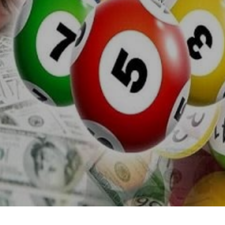
Skip
to