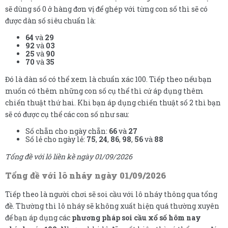
sẽ dùng số 0 ở hàng đơn vị để ghép với từng con số thì sẽ có
được dàn số siêu chuẩn là:
64
và
29
92
và
03
25
và
90
70
và
35
Đó là dàn số có thể xem là chuẩn xác 100. Tiếp theo nếu bạn
muốn có thêm những con số cụ thể thì cứ áp dụng thêm
chiến thuật thứ hai. Khi bạn áp dụng chiến thuật số 2 thì bạn
sẽ có được cụ thể các con số như sau:
Số chẵn cho ngày chẵn:
66
và
27
Số lẻ cho ngày lẻ:
75
,
24
,
86
,
98
,
56
và
88
Tổng đề với lô liền kề ngày 01/09/2026
Tổng đề với lô nháy ngày 01/09/2026
Tiếp theo là người chơi sẽ soi cầu với lô nháy thông qua tổng
đề. Thường thì lô nháy sẽ không xuất hiện quá thường xuyên
để bạn áp dụng các
phương pháp soi cầu xổ số hôm nay