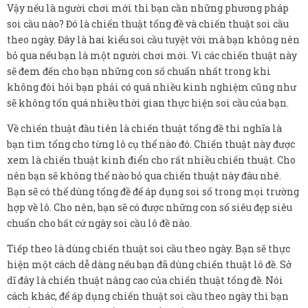
Vậy nếu là người chơi mới thì bạn cần những phương pháp
soi cầu nào? Đó là chiến thuật tổng đề và chiến thuật soi cầu
theo ngày. Đây là hai kiểu soi cầu tuyệt vời mà bạn không nên
bỏ qua nếu bạn là một người chơi mới. Vì các chiến thuật này
sẽ đem đến cho bạn những con số chuẩn nhất trong khi
không đòi hỏi bạn phải có quá nhiều kinh nghiệm cũng như
sẽ không tốn quá nhiều thời gian thực hiện soi cầu của bạn.
Về chiến thuật đầu tiên là chiến thuật tổng đề thì nghĩa là
bạn tìm tổng cho từng lô cụ thể nào đó. Chiến thuật này được
xem là chiến thuật kinh điển cho rất nhiều chiến thuật. Cho
nên bạn sẽ không thể nào bỏ qua chiến thuật này đâu nhé.
Bạn sẽ có thể dùng tổng đề để áp dụng soi số trong mọi trường
hợp về lô. Cho nên, bạn sẽ có được những con số siêu đẹp siêu
chuẩn cho bất cứ ngày soi cầu lô đề nào.
Tiếp theo là dùng chiến thuật soi cầu theo ngày. Bạn sẽ thực
hiện một cách dễ dàng nếu bạn đã dùng chiến thuật lô đề. Sở
dĩ đây là chiến thuật nâng cao của chiến thuật tổng đề. Nói
cách khác, để áp dụng chiến thuật soi cầu theo ngày thì bạn