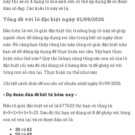
này thì sẽ có 4 dạng lô mà anh em có thể áp dụng để có được
dàn số đẹp. Các kiểu lô này sẽ là:
Tổng đề với lô đặc biệt ngày 01/09/2026
Đầu tiên là với lô giải đặc biệt thì trường hợp lô này sẽ giúp
người chơi dễ dàng áp dụng soi cầu trong bất cứ ngày chơi
nào. Rõ ràng bạn thấy rằng lúc nào cũng có giải đặc biệt nên
bạn sẽ dễ dàng áp dụng để thực hiện soi cầu. Vậy bạn thực
hiện như thế nào? Quy tắc là bạn cộng tổng các con số của lô
đặc biệt rồi sau đó chỉ dùng số ở hàng đơn vị để ghép số với
từng con số còn lại. Thực hiện cụ thể như sau:
Chi tiết cách thức để soi cầu số chuẩn nhất
ngày 01/09/2026
»
Dự đoán dàn đề bất tử hôm nay
«
Nếu lô giải đặc biệt có số là 677623 thì bạn có tổng là:
8+5+2+5+3+3=23. Sau đó thì bạn sẽ dùng số 8 để ghép với từng
con số còn lại và có được dàn số là:
30
và
42
56
và
48