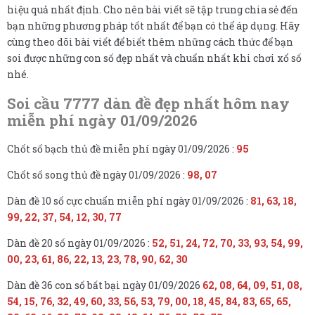
hiệu quả nhất định. Cho nên bài viết sẽ tập trung chia sẻ đến
bạn những phương pháp tốt nhất để bạn có thể áp dụng. Hãy
cùng theo dõi bài viết để biết thêm những cách thức để bạn
soi được những con số đẹp nhất và chuẩn nhất khi chơi xổ số
nhé.
Soi cầu 7777 dàn đề đẹp nhất hôm nay
miễn phí ngày 01/09/2026
Chốt số bạch thủ đề miễn phí ngày 01/09/2026 :
95
Chốt số song thủ đề ngày 01/09/2026 :
98, 07
Dàn đề 10 số cực chuẩn miễn phí ngày 01/09/2026 :
81, 63, 18,
99, 22, 37, 54, 12, 30, 77
Dàn đề 20 số ngày 01/09/2026 :
52, 51, 24, 72, 70, 33, 93, 54, 99,
00, 23, 61, 86, 22, 13, 23, 78, 90, 62, 30
Dàn đề 36 con số bất bại ngày 01/09/2026
62, 08, 64, 09, 51, 08,
54, 15, 76, 32, 49, 60, 33, 56, 53, 79, 00, 18, 45, 84, 83, 65, 65,