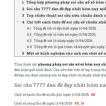
Tổng hợp phương pháp soi cầu xổ số hôm 
Soi cầu 7777 dàn đề đẹp nhất hôm nay mi
Top chiến thuật soi cầu siêu chuẩn dành 
Chi tiết cách thức để soi cầu số chuẩn nh
Tổng đề với lô đặc biệt ngày 11/04/2026
Tổng đề với lô liền kề ngày 11/04/2026
Tổng đề với lô nháy ngày 11/04/2026
Tổng đề với lô quả trám và khuyết góc ngày 
Một số kinh nghiệm cho anh em chơi xổ s
Thực hiện các
phương pháp soi cầu xổ số hôm nay ch
đến hiệu quả nhất định. Cho nên bài viết sẽ tập trung c
để bạn soi được những con số đẹp nhất và chuẩn nhất khi
Soi cầu 7777 dàn đề đẹp nhất hôm na
Chốt số bạch thủ đề miễn phí ngày 11/04/2026 :
68
Chốt số song thủ đề ngày 11/04/2026 :
50, 10