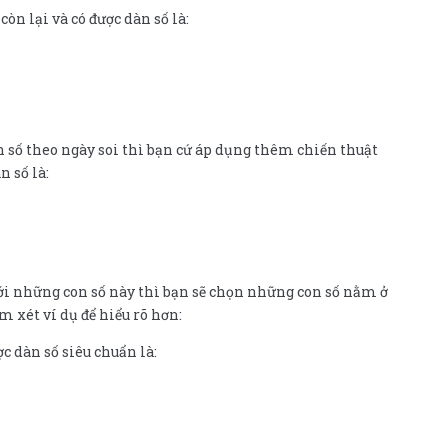
còn lại và có được dàn số là:
on số theo ngày soi thì bạn cứ áp dụng thêm chiến thuật
n số là:
. Với những con số này thì bạn sẽ chọn những con số nằm ở
em xét ví dụ để hiểu rõ hơn:
ợc dàn số siêu chuẩn là: