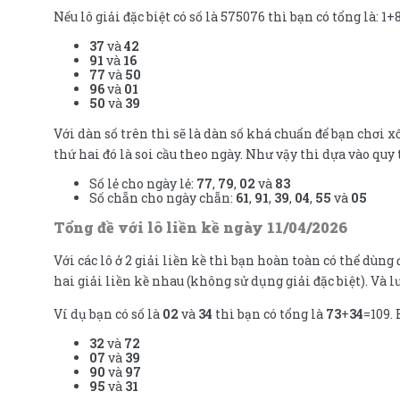
Nếu lô giải đặc biệt có số là 575076 thì bạn có tổng là: 1
37
và
42
91
và
16
77
và
50
96
và
01
50
và
39
Với dàn số trên thì sẽ là dàn số khá chuẩn để bạn chơi 
thứ hai đó là soi cầu theo ngày. Như vậy thì dựa vào quy t
Số lẻ cho ngày lẻ:
77
,
79
,
02
và
83
Số chẵn cho ngày chẵn:
61
,
91
,
39
,
04
,
55
và
05
Tổng đề với lô liền kề ngày 11/04/2026
Với các lô ở 2 giải liền kề thì bạn hoàn toàn có thể dùn
hai giải liền kề nhau (không sử dụng giải đặc biệt). Và lư
Ví dụ bạn có số là
02
và
34
thì bạn có tổng là
73
+
34
=109. 
32
và
72
07
và
39
90
và
97
95
và
31