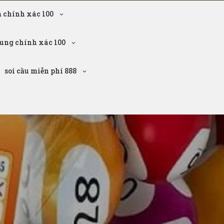
m chính xác 100
rung chính xác 100
soi cầu miễn phí 888