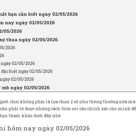
ất bạn cần biết ngày 02/05/2026
ôm nay ngày 02/05/2026
2/05/2026
sợ thua ngày 02/05/2026
/05/2026
26
a ngày 02/05/2026
i đặc biệt ngày 02/05/2026
7 ngày 02/05/2026
ng mb ngày 02/05/2026
ười chơi không phải là lựa chọn 2 số như thông thường nữa mà p
 cần phải có được những cách thức soi cầu chính xác cho mình để
ì bạn tham khảo dưới đây nhé.
phí hôm nay ngày 02/05/2026