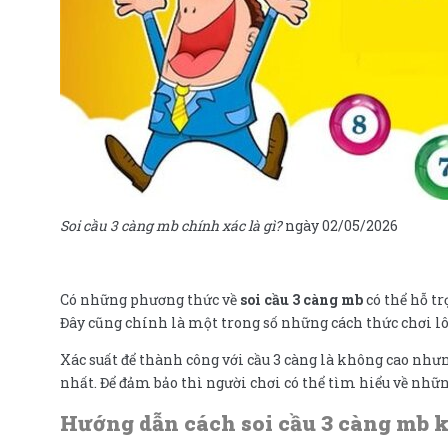
Soi cầu 3 càng mb chính xác là gì?
ngày 02/05/2026
Có những phương thức về
soi cầu 3 càng mb
có thể hỗ tr
Đây cũng chính là một trong số những cách thức chơi lô 
Xác suất để thành công với cầu 3 càng là không cao nhưn
nhất. Để đảm bảo thì người chơi có thể tìm hiểu về nhữ
Hướng dẫn cách soi cầu 3 càng mb 