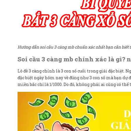
Hướng dẫn soi cầu 3 càng mb chuẩn xác nhất bạn cần biết
n
Soi cầu 3 càng mb chính xác là gì? 
Lô đề 3 càng chính là 3 con số cuối trong giải đặc biệt. 
đặc biệt ngày hôm nay về đúng như 3 con số mà bạn dự đ
miền bắc chỉ là 1/1000. Do đó, không phải ai cũng có th