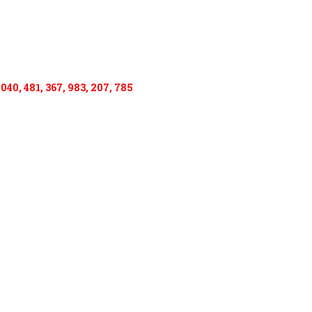
, 040, 481, 367, 983, 207, 785