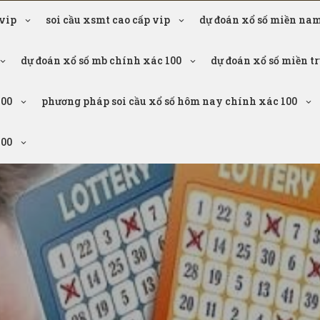
 vip
soi cầu xsmt cao cấp vip
dự đoán xổ số miền na
dự đoán xổ số mb chính xác 100
dự đoán xổ số miền t
100
phương pháp soi cầu xổ số hôm nay chính xác 100
100