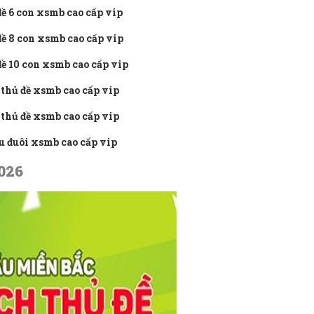
đề 6 con xsmb cao cấp vip
đề 8 con xsmb cao cấp vip
đề 10 con xsmb cao cấp vip
 thủ đề xsmb cao cấp vip
 thủ đề xsmb cao cấp vip
ầu đuôi xsmb cao cấp vip
026