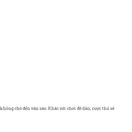
hông chờ đến ván sau. Khác với chơi đề dàn, cược thủ sẽ