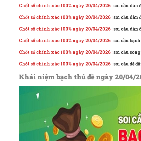
Chốt số chính xác 100% ngày 20/04/2026 :
soi cầu dàn 
Chốt số chính xác 100% ngày 20/04/2026 :
soi cầu dàn 
Chốt số chính xác 100% ngày 20/04/2026 :
soi cầu dàn 
Chốt số chính xác 100% ngày 20/04/2026 :
soi cầu bạch
Chốt số chính xác 100% ngày 20/04/2026 :
soi cầu song
Chốt số chính xác 100% ngày 20/04/2026 :
soi cầu đề đ
Khái niệm bạch thủ đề ngày 20/04/2