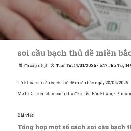
Skip
to
soi cầu bạch thủ đề miền bắ
content
đã câp nhật:
Thứ Tư, 14/01/2026 - 6:47Thứ Tư, 14/
Từ khóa: soi cầu bạch thủ đề miền bắc ngày 20/04/2026
Mô tả: Có nên chơi bạch thủ đề miền Bắc không? Phương 
Bài viết:
Tổng hợp một số cách soi cầu bạch 