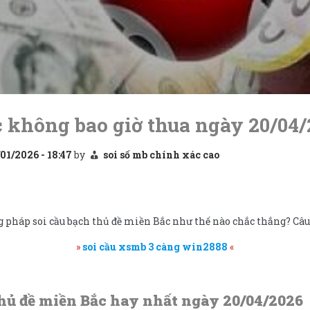
c không bao giờ thua ngày 20/04
01/2026 - 18:47
by
soi số mb chính xác cao
pháp soi cầu bạch thủ đề miền Bắc như thế nào chắc thắng? Câu h
»
soi cầu xsmb 3 càng win2888
«
thủ đề miền Bắc hay nhất ngày 20/04/2026