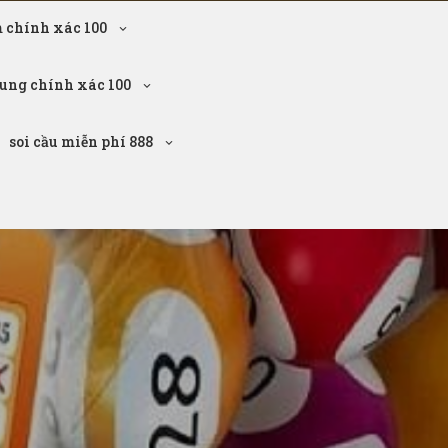
m chính xác 100
rung chính xác 100
soi cầu miễn phí 888