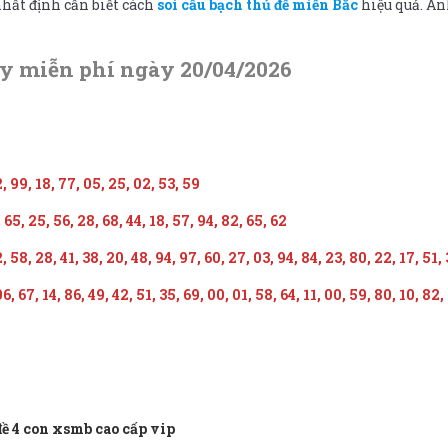
nhất định cần biết cách
soi cầu bạch thủ đề miền Bắc
hiệu quả. An
ay miễn phí ngày 20/04/2026
, 99, 18, 77, 05, 25, 02, 53, 59
9, 65, 25, 56, 28, 68, 44, 18, 57, 94, 82, 65, 62
2, 58, 28, 41, 38, 20, 48, 94, 97, 60, 27, 03, 94, 84, 23, 80, 22, 17, 51,
06, 67, 14, 86, 49, 42, 51, 35, 69, 00, 01, 58, 64, 11, 00, 59, 80, 10, 82,
đề 4 con xsmb cao cấp vip