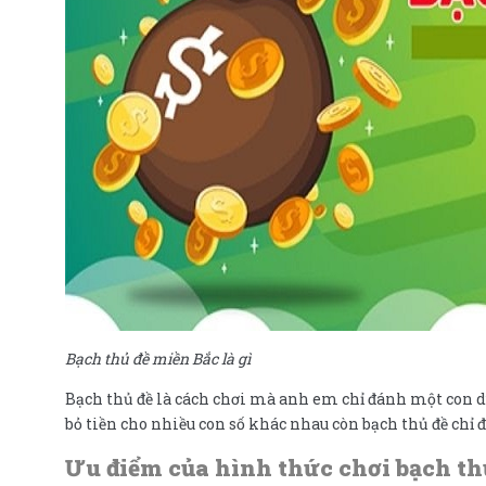
Bạch thủ đề miền Bắc là gì
Bạch thủ đề là cách chơi mà anh em chỉ đánh một con du
bỏ tiền cho nhiều con số khác nhau còn bạch thủ đề chỉ 
Ưu điểm của hình thức chơi bạch th