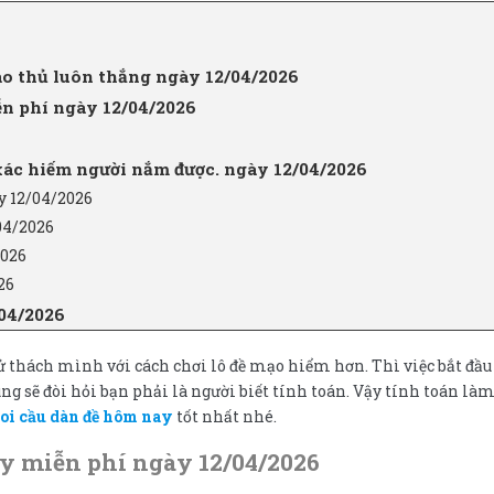
ao thủ luôn thắng ngày 12/04/2026
ễn phí ngày 12/04/2026
xác hiếm người nắm được. ngày 12/04/2026
y 12/04/2026
/04/2026
2026
26
/04/2026
thách mình với cách chơi lô đề mạo hiểm hơn. Thì việc bắt đầu bi
ng sẽ đòi hỏi bạn phải là người biết tính toán. Vậy tính toán l
oi cầu dàn đề hôm nay
tốt nhất nhé.
ay miễn phí ngày 12/04/2026