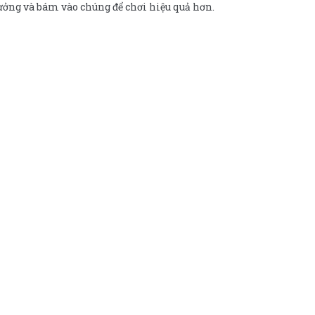
ưởng và bám vào chúng để chơi hiệu quả hơn.