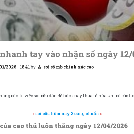
 nhanh tay vào nhận số ngày 12/
01/2026 - 18:41
by
soi số mb chính xác cao
ông còn lo việc soi cầu dàn đề hôm nay thua lỗ nữa khi có các hư
»
soi cầu hôm nay 3 càng chuẩn
«
 của cao thủ luôn thắng ngày 12/04/2026