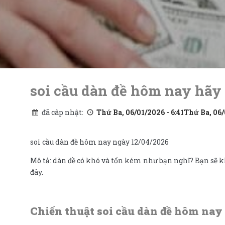
Skip
to
soi cầu dàn đề hôm nay hãy
content
đã câp nhật:
Thứ Ba, 06/01/2026 - 6:41Thứ Ba, 06/
soi cầu dàn đề hôm nay ngày 12/04/2026
Mô tả: dàn đề có khó và tốn kém như bạn nghĩ? Bạn sẽ kh
đây.
Chiến thuật soi cầu dàn đề hôm nay