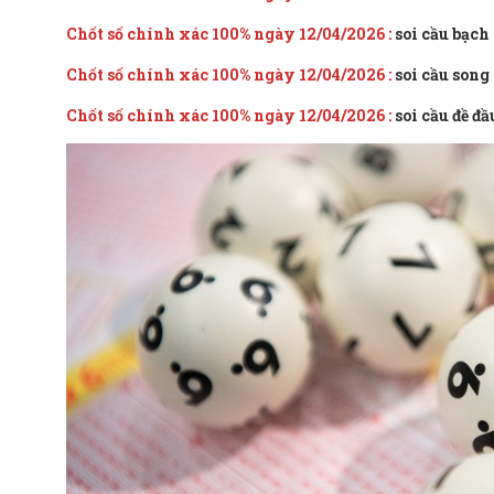
Chốt số chính xác 100% ngày 12/04/2026 :
soi cầu bạch
Chốt số chính xác 100% ngày 12/04/2026 :
soi cầu song
Chốt số chính xác 100% ngày 12/04/2026 :
soi cầu đề đ