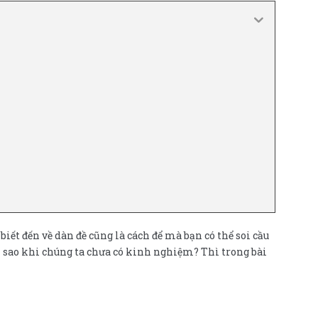
ết đến về dàn đề cũng là cách để mà bạn có thể soi cầu
àm sao khi chúng ta chưa có kinh nghiệm? Thì trong bài