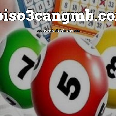
oiso3cangmb.c
soi số mb chính xác cao