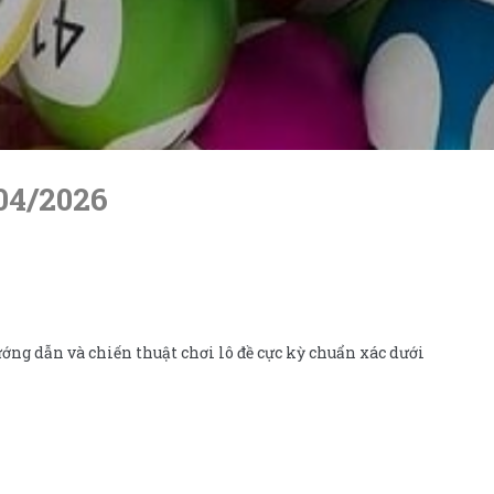
04/2026
ớng dẫn và chiến thuật chơi lô đề cực kỳ chuẩn xác dưới