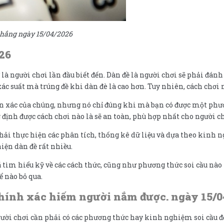
 thắng ngày 15/04/2026
026
à người chơi lần đầu biết đến. Dàn đề là người chơi sẽ phải đánh 
, xác suất mà trúng đề khi dàn đè là cao hơn. Tuy nhiên, cách chơi
n xác của chúng, nhưng nó chỉ đúng khi mà bạn có được một phươn
định được cách chơi nào là sẽ an toàn, phù hợp nhất cho người ch
ải thực hiện các phân tích, thống kê dữ liệu và dựa theo kinh n
iện dàn đề rất nhiều.
tìm hiểu kỹ về các cách thức, cũng như phương thức soi cầu nào 
 nào bỏ qua.
chính xác hiếm người nắm được. ngày 15/0
người chơi cần phải có các phương thức hay kinh nghiệm soi cầu đ