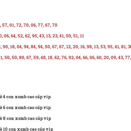
, 57, 01, 72, 70, 06, 77, 67, 70
, 06, 64, 52, 62, 95, 43, 13, 23, 41, 50, 51, 11
, 90, 18, 04, 94, 84, 94, 50, 67, 67, 12, 20, 16, 98, 13, 53, 95, 41, 81, 
1, 50, 50, 80, 67, 59, 48, 18, 62, 76, 92, 04, 66, 06, 60, 20, 09, 43, 77,
đề 4 con xsmb cao cấp vip
đề 6 con xsmb cao cấp vip
đề 8 con xsmb cao cấp vip
đề 10 con xsmb cao cấp vip