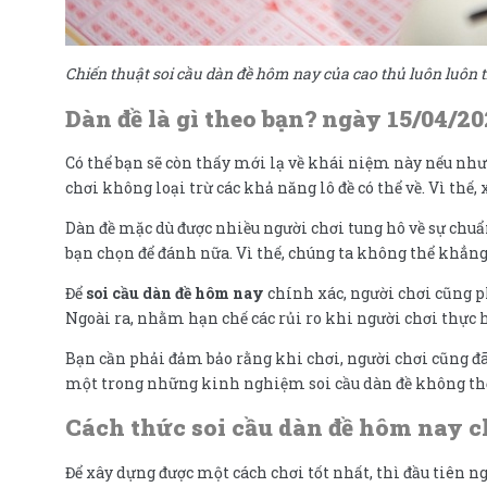
Chiến thuật soi cầu dàn đề hôm nay của cao thủ luôn luôn
Dàn đề là gì theo bạn? ngày 15/04/2
Có thể bạn sẽ còn thấy mới lạ về khái niệm này nếu như l
chơi không loại trừ các khả năng lô đề có thể về. Vì thế
Dàn đề mặc dù được nhiều người chơi tung hô về sự chuẩ
bạn chọn để đánh nữa. Vì thế, chúng ta không thể khẳng 
Để
soi cầu dàn đề hôm nay
chính xác, người chơi cũng ph
Ngoài ra, nhằm hạn chế các rủi ro khi người chơi thực h
Bạn cần phải đảm bảo rằng khi chơi, người chơi cũng đã 
một trong những kinh nghiệm soi cầu dàn đề không thể
Cách thức soi cầu dàn đề hôm nay 
Để xây dựng được một cách chơi tốt nhất, thì đầu tiên 