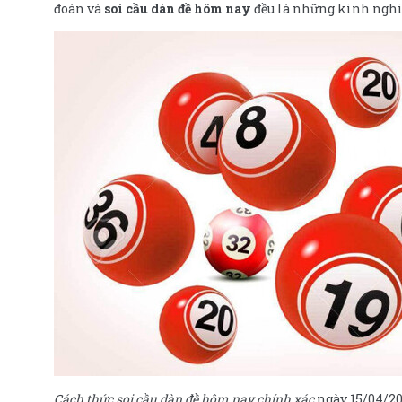
đoán và
soi cầu dàn đề hôm nay
đều là những kinh nghiệ
Cách thức soi cầu dàn đề hôm nay chính xác
ngày 15/04/2