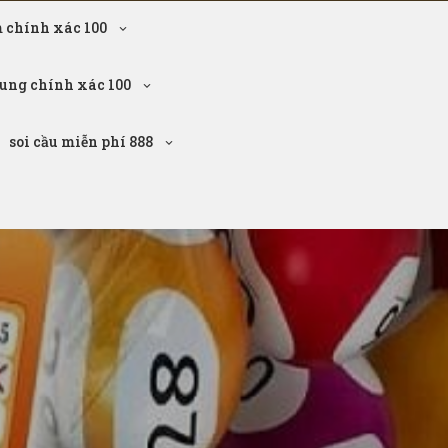
m chính xác 100
rung chính xác 100
soi cầu miễn phí 888