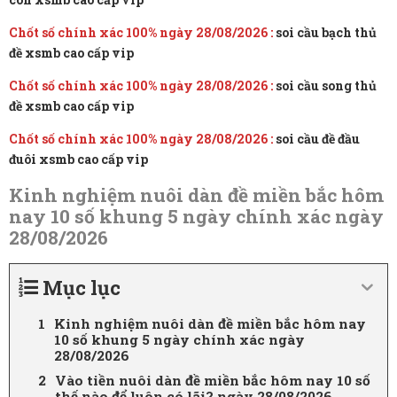
Chốt số chính xác 100% ngày 28/08/2026 :
soi cầu bạch thủ
đề xsmb cao cấp vip
Chốt số chính xác 100% ngày 28/08/2026 :
soi cầu song thủ
đề xsmb cao cấp vip
Chốt số chính xác 100% ngày 28/08/2026 :
soi cầu đề đầu
đuôi xsmb cao cấp vip
Kinh nghiệm nuôi dàn đề miền bắc hôm
nay 10 số khung 5 ngày chính xác ngày
28/08/2026
Mục lục
Kinh nghiệm nuôi dàn đề miền bắc hôm nay
10 số khung 5 ngày chính xác ngày
28/08/2026
Vào tiền nuôi dàn đề miền bắc hôm nay 10 số
thế nào để luôn có lãi? ngày 28/08/2026