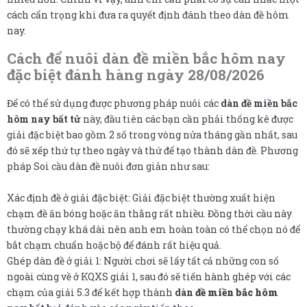
cách cẩn trọng khi đưa ra quyết định đánh theo dàn đề hôm
nay.
Cách để nuôi dàn đề miền bắc hôm nay
đặc biệt đánh hàng ngày 28/08/2026
Để có thể sử dụng được phương pháp nuôi các
dàn đề miền bắc
hôm nay bất tử
này, đầu tiên các bạn cần phải thống kê được
giải đặc biệt bao gồm 2 số trong vòng nửa tháng gần nhất, sau
đó sẽ xếp thứ tự theo ngày và thứ để tạo thành dàn đề. Phương
pháp Soi cầu dàn đề nuôi đơn giản như sau:
Xác định đề ở giải đặc biệt: Giải đặc biệt thường xuất hiện
chạm đề ăn bóng hoặc ăn thằng rất nhiều. Đồng thời cầu này
thường chạy khá dài nên anh em hoàn toàn có thể chọn nó để
bắt chạm chuẩn hoặc bộ để đánh rất hiệu quả.
Ghép dàn đề ở giải 1: Người chơi sẽ lấy tất cả những con số
ngoài cùng về ở KQXS giải 1, sau đó sẽ tiến hành ghép với các
chạm của giải 5.3 để kết hợp thành
dàn
đề miền bắc hôm