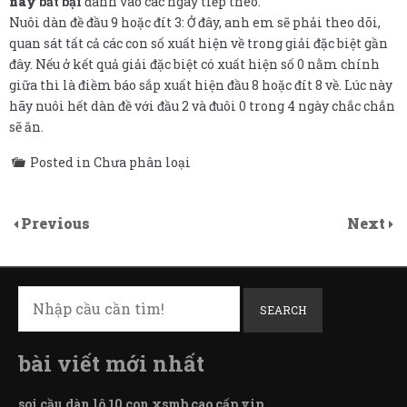
nay
bất bại
đánh vào các ngày tiếp theo.
Nuôi dàn đề đầu 9 hoặc đít 3: Ở đây, anh em sẽ phải theo dõi,
quan sát tất cả các con số xuất hiện về trong giải đặc biệt gần
đây. Nếu ở kết quả giải đặc biệt có xuất hiện số 0 nằm chính
giữa thì là điềm báo sắp xuất hiện đầu 8 hoặc đít 8 về. Lúc này
hãy nuôi hết dàn đề với đầu 2 và đuôi 0 trong 4 ngày chắc chắn
sẽ ăn.
Posted in Chưa phân loại
Previous
Next
SEARCH
bài viết mới nhất
soi cầu dàn lô 10 con xsmb cao cấp vip