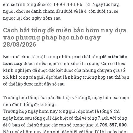
em sẽ tính tổng đề sẽ có: 1 + 9 + 4 + 1 + 6 = 21. Ngay lúc này,
người chơi sẽ đánh chạm đầu đuôi về là 4, còn đuôi thì sẽ
ngược lại cho ngày hôm sau.
Cách bắt tổng đề miền bắc hôm nay dựa
vào phương pháp bạc nhớ ngày
28/08/2026
Bạc nhớ cũng là một trong những cách bắt tổng
đề miền bắc
hôm nay
được nhiều người chơi xổ số tin dùng. Căn cứ theo
kinh nghiệm đã được đúc kết được của những chuyên gia sổ
xố, khi tổng của giải đặc biệt là những trường hợp sau thì bạn
có thể lập được một dãy số sau:
Trường hợp tổng của giải đặc biệt về tổng 0, ngày hôm sau bạn
nên đánh tổng đề là tổng 1.
Trường hợp ngày hôm nay tổng giải đặc biệt là tổng 9 thì
ngày hôm sau tổng giải đặc biệt có thể về tổng 7. Đối với tổng
đề 0, bạn có thể sử dụng các con số tương ứng là
709
,
857
,
000
.
Nếu ngày hôm nay tổng giải đặc biệt về tổng 17 thì ngày hôm