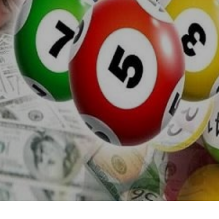
Skip
to