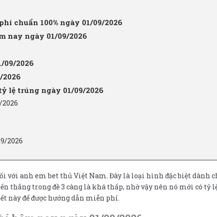
 phí chuẩn 100% ngày 01/09/2026
ôm nay ngày 01/09/2026
1/09/2026
9/2026
tỷ lệ trúng ngày 01/09/2026
9/2026
09/2026
 đối với anh em bet thủ Việt Nam. Đây là loại hình đặc biệt dàn
hiến thắng trong đề 3 càng là khá thấp, nhờ vậy nên nó mới có tỷ
viết này để được hướng dẫn miễn phí.