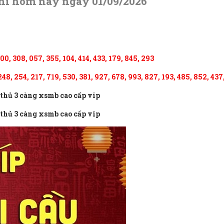
phí hôm nay ngày 01/09/2026
00, 308, 057, 355, 104, 414, 433, 179, 845, 293
248, 254, 217, 719, 530, 381, 927, 678, 993, 827, 193, 485, 852, 437
 thủ 3 càng xsmb cao cấp vip
 thủ 3 càng xsmb cao cấp vip