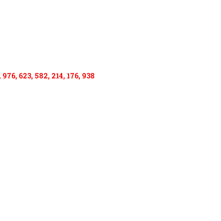
, 976, 623, 582, 214, 176, 938