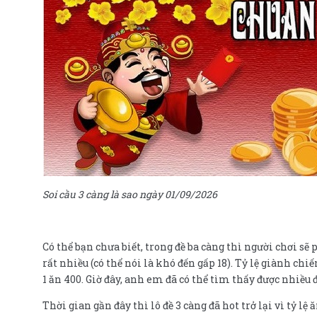
Soi cầu 3 càng là sao ngày 01/09/2026
Có thể bạn chưa biết, trong đề ba càng thì người chơi sẽ
rất nhiều (có thể nói là khó đến gấp 18). Tỷ lệ giành chi
1 ăn 400. Giờ đây, anh em đã có thể tìm thấy được nhiều đ
Thời gian gần đây thì lô đề 3 càng đã hot trở lại vì tỷ 