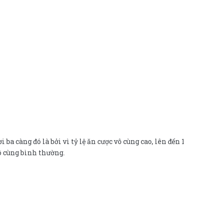
ba càng đó là bởi vì tỷ lệ ăn cược vô cùng cao, lên đến 1
 vô cùng bình thường.