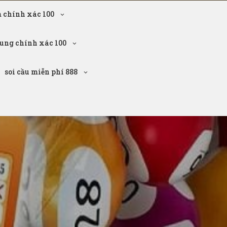
m chính xác 100
rung chính xác 100
soi cầu miễn phí 888