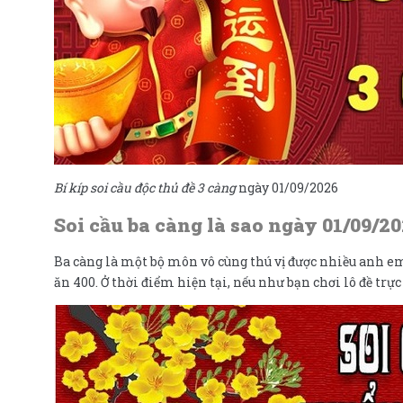
Bí kíp soi cầu độc thủ đề 3 càng
ngày 01/09/2026
Soi cầu ba càng là sao ngày 01/09/2
Ba càng là một bộ môn vô cùng thú vị được nhiều anh em yêu
ăn 400. Ở thời điểm hiện tại, nếu như bạn chơi lô đề trực