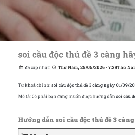
Skip
to
soi cầu độc thủ đề 3 càng h
content
đã câp nhật:
Thứ Năm, 28/05/2026 - 7:29Thứ Năm
Từ khoá chính:
soi cầu độc thủ đề 3 càng ngày 01/09/2
Mô tả: Có phải bạn đang muốn được hướng dẫn
soi cầu đ
Hướng dẫn soi cầu độc thủ đề 3 càn