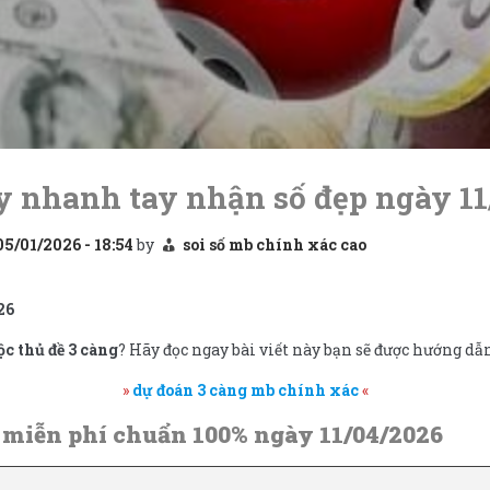
ãy nhanh tay nhận số đẹp ngày 1
05/01/2026 - 18:54
by
soi số mb chính xác cao
26
ộc thủ đề 3 càng
? Hãy đọc ngay bài viết này bạn sẽ được hướng dẫ
»
dự đoán 3 càng mb chính xác
«
g miễn phí chuẩn 100% ngày 11/04/2026