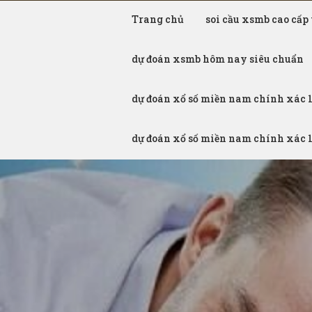
Trang chủ
soi cầu xsmb cao cấp
dự đoán xsmb hôm nay siêu chuẩn
dự đoán xổ số miền nam chính xác 
dự đoán xổ số miền nam chính xác 