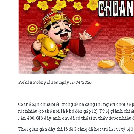
Soi cầu 3 càng là sao ngày 11/04/2026
Có thể bạn chưa biết, trong đề ba càng thì người chơi sẽ
rất nhiều (có thể nói là khó đến gấp 12). Tỷ lệ giành chi
1 ăn 400. Giờ đây, anh em đã có thể tìm thấy được nhiều đ
Thời gian gần đây thì lô đề 3 càng đã hot trở lại vì tỷ 