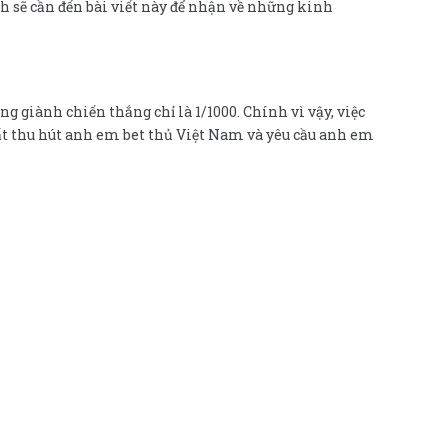
nh sẽ cần đến bài viết này để nhận về những kinh
g giành chiến thắng chỉ là 1/1000. Chính vì vậy, việc
 rất thu hút anh em bet thủ Việt Nam và yêu cầu anh em