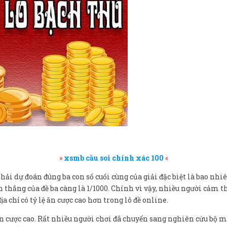
»
xsmb cầu soi chính xác 100
«
 phải dự đoán đúng ba con số cuối cùng của giải đặc biệt là bao n
ến thắng của đề ba càng là 1/1000. Chính vì vậy, nhiều người cảm t
ịa chỉ có tỷ lệ ăn cược cao hơn trong lô đề online.
lệ ăn cược cao. Rất nhiều người chơi đã chuyển sang nghiên cứu bộ