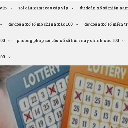
 vip
soi cầu xsmt cao cấp vip
dự đoán xổ số miền na
dự đoán xổ số mb chính xác 100
dự đoán xổ số miền t
100
phương pháp soi cầu xổ số hôm nay chính xác 100
100