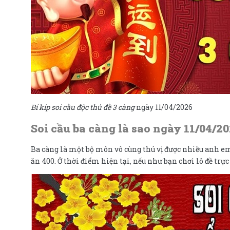
Bí kíp soi cầu độc thủ đề 3 càng
ngày 11/04/2026
Soi cầu ba càng là sao ngày 11/04/2
Ba càng là một bộ môn vô cùng thú vị được nhiều anh em yêu
ăn 400. Ở thời điểm hiện tại, nếu như bạn chơi lô đề trực