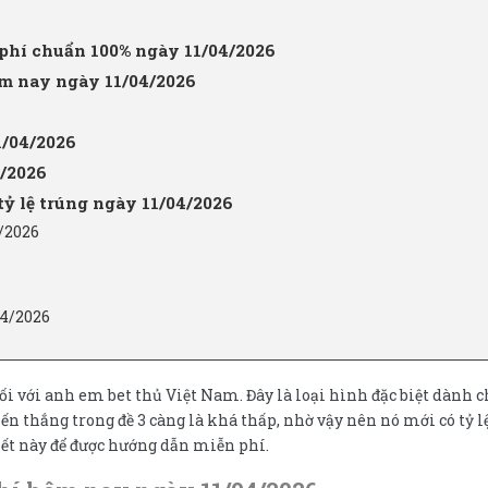
 phí chuẩn 100% ngày 11/04/2026
ôm nay ngày 11/04/2026
1/04/2026
4/2026
tỷ lệ trúng ngày 11/04/2026
4/2026
04/2026
 đối với anh em bet thủ Việt Nam. Đây là loại hình đặc biệt dàn
hiến thắng trong đề 3 càng là khá thấp, nhờ vậy nên nó mới có tỷ
viết này để được hướng dẫn miễn phí.