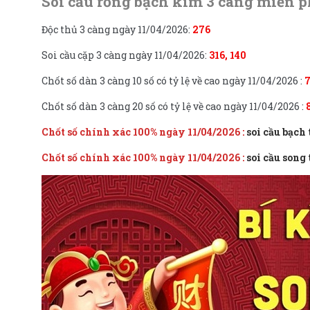
Soi cầu rồng bạch kim 3 càng miễn 
Độc thủ 3 càng ngày 11/04/2026:
276
Soi cầu cặp 3 càng ngày 11/04/2026:
316, 140
Chốt số dàn 3 càng 10 số có tỷ lệ về cao ngày 11/04/2026 :
7
Chốt số dàn 3 càng 20 số có tỷ lệ về cao ngày 11/04/2026 :
Chốt số chính xác 100% ngày 11/04/2026 :
soi cầu bạch
Chốt số chính xác 100% ngày 11/04/2026 :
soi cầu song