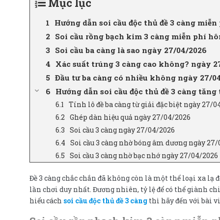
Mục lục
Hướng dẫn soi cầu độc thủ đề 3 càng miễn
Soi cầu rồng bạch kim 3 càng miễn phí h
Soi cầu ba càng là sao ngày 27/04/2026
Xác suất trúng 3 càng cao không? ngày 2
Đầu tư ba càng có nhiều không ngày 27/0
Hướng dẫn soi cầu độc thủ đề 3 càng tăng 
Tính lô đề ba càng từ giải đặc biệt ngày 27/0
Ghép dàn hiệu quả ngày 27/04/2026
Soi cầu 3 càng ngày 27/04/2026
Soi cầu 3 càng nhờ bóng âm dương ngày 27/
Soi cầu 3 càng nhờ bạc nhớ ngày 27/04/2026
Đề 3 càng chắc chắn đã không còn là một thể loại xa lạ
lần chơi duy nhất. Đương nhiên, tỷ lệ để có thể giành c
hiểu cách
soi cầu độc thủ đề 3 càng
thì hãy đến với bài 