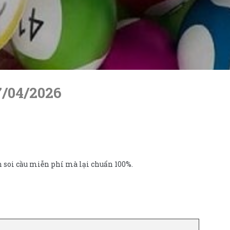
7/04/2026
n soi cầu miễn phí mà lại chuẩn 100%.