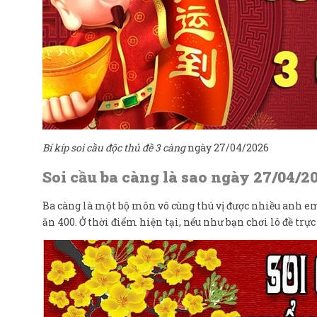
Bí kíp soi cầu độc thủ đề 3 càng
ngày 27/04/2026
Soi cầu ba càng là sao ngày 27/04/2
Ba càng là một bộ môn vô cùng thú vị được nhiều anh em yêu
ăn 400. Ở thời điểm hiện tại, nếu như bạn chơi lô đề trực