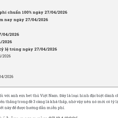
 phí chuẩn 100% ngày 27/04/2026
ôm nay ngày 27/04/2026
7/04/2026
4/2026
tỷ lệ trúng ngày 27/04/2026
4/2026
04/2026
 đối với anh em bet thủ Việt Nam. Đây là loại hình đặc biệt dàn
hiến thắng trong đề 3 càng là khá thấp, nhờ vậy nên nó mới có tỷ
viết này để được hướng dẫn miễn phí.