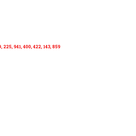
9, 225, 941, 400, 422, 143, 859