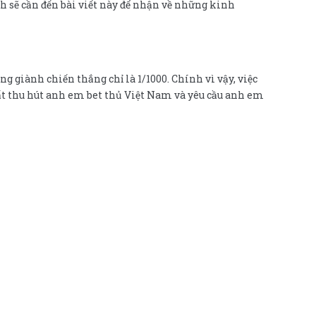
nh sẽ cần đến bài viết này để nhận về những kinh
g giành chiến thắng chỉ là 1/1000. Chính vì vậy, việc
 rất thu hút anh em bet thủ Việt Nam và yêu cầu anh em