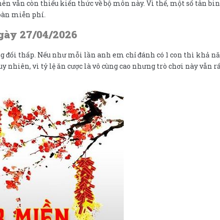
nên vẫn còn thiếu kiến thức về bộ môn này. Vì thế, một số tân bi
oàn miễn phí.
gày 27/04/2026
ng đối thấp. Nếu như mỗi lần anh em chỉ đánh có 1 con thì khả năn
uy nhiên, vì tỷ lệ ăn cược là vô cùng cao nhưng trò chơi này vẫn