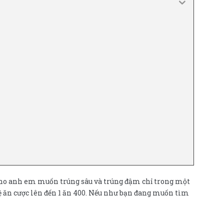
h cho anh em muốn trúng sâu và trúng đậm chỉ trong một
 lệ ăn cược lên đến 1 ăn 400. Nếu như bạn đang muốn tìm