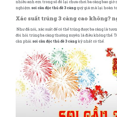
nhiều anh em trong số đó lại chưa chơi ba càng bao giờ 
nghiệm
soi cầu độc thủ đề 3 càng
quý giá mà lại hoàn t
Xác suất trúng 3 càng cao không? n
Như đã nói, xác suất để có thể trúng được ba càng là tươ
đòi hỏi trúng ba càng thường xuyên là điều không thể. T
cần phải
soi cầu độc thủ đề 3 càng
kỹ nhất có thể.