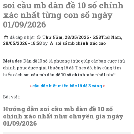
content
soi cầu mb dàn đề 10 số chính
xác nhất từng con số ngày
01/09/2026
đã câp nhật:
Thứ Năm, 28/05/2026 - 6:58Thứ Năm,
28/05/2026 - 18:58
by
soi số mb chính xác cao
Meta des
: Dàn đề 10 số là phương thức giúp các bạn cược thủ
chinh phục được giải thưởng lô đề. Theo đó, hãy cùng tìm
hiểu cách
soi cầu mb dàn đề 10 số chính xác nhất
nhé!
»
cầu đặc biệt miền bắc lô đề 3 càng
«
Bài viết:
Hướng dẫn soi cầu mb dàn đề 10 số
chính xác nhất như chuyên gia ngày
01/09/2026