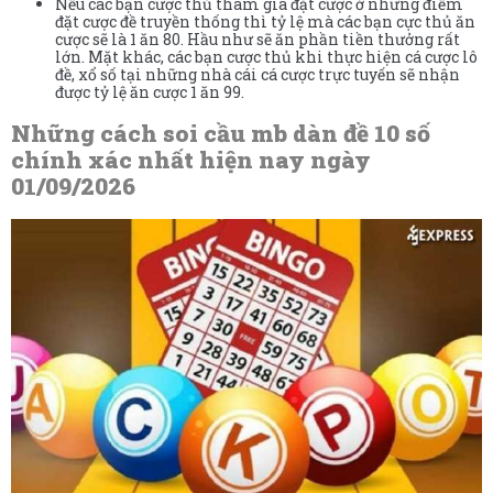
Nếu các bạn cược thủ tham gia đặt cược ở những điểm
đặt cược đề truyền thống thì tỷ lệ mà các bạn cực thủ ăn
cược sẽ là 1 ăn 80. Hầu như sẽ ăn phần tiền thưởng rất
lớn. Mặt khác, các bạn cược thủ khi thực hiện cá cược lô
đề, xổ số tại những nhà cái cá cược trực tuyến sẽ nhận
được tỷ lệ ăn cược 1 ăn 99.
Những cách soi cầu mb dàn đề 10 số
chính xác nhất hiện nay ngày
01/09/2026