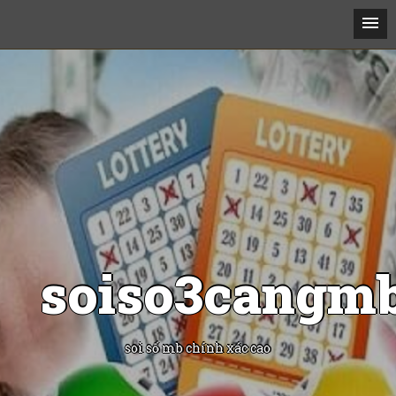
soiso3cangm
soi số mb chính xác cao