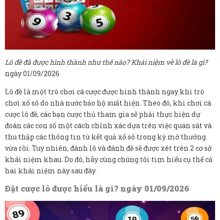
Lô đề đã được hình thành như thế nào? Khái niệm về lô đề là gì?
ngày 01/09/2026
Lô đề là một trò chơi cá cược được hình thành ngay khi trò
chơi xổ số do nhà nước bảo hộ xuất hiện. Theo đó, khi chơi cá
cược lô đề, các bạn cược thủ tham gia sẽ phải thực hiện dự
đoán các con số một cách chính xác dựa trên việc quan sát và
thu thập các thông tin từ kết quả xổ số trong kỳ mở thưởng
vừa rồi. Tuy nhiên, đánh lô và đánh đề sẽ được xét trên 2 cơ sở
khái niệm khau. Do đó, hãy cùng chúng tôi tìm hiểu cụ thể cả
hai khái niệm này sau đây.
Đặt cược lô được hiểu là gì? ngày 01/09/2026