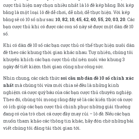
cược thủ hiện nay chọn nhiều nhất là lô đề kép bằng. Bởi kép
bằng là một loại lô đề dễ chơi, dễ nhớ, dễ thực hiện. Với kép
bằng sẽ có 10 số như sau:
10
,
82
,
10
,
45
,
42
,
40
,
55
,
20
,
03
,
20
. Các
bạn cược thủ khi có được các con số này sẽ được một dàn đề 10
số.
Khi có dàn đề 10 số các bạn cược thủ có thể thực hiện nuôi dàn
đề theo các khung thời gian khác nhau. Tuy nhiên, chúng tôi
khuyến khích các bạn cược thủ chỉ nên nuôi vào khung 3
ngày để tiết kiệm thời gian cũng như công sức.
Nhìn chung, các cách thức
soi cầu mb dàn đề 10 số chính xác
nhất
mà chúng tôi vừa mới chia sẻ đều là những kinh
nghiệm cá cược quý báu của các bạn cược thủ chuyên nghiệp.
Theo đó, chúng tôi mong rằng đây sẽ là các kiến thức cá cược
có ích giúp các bạn cược thủ chinh phục những giải thưởng
đang có của trò chơi cá cược đầy may rủi – lô đề. Nếu các bạn
muốn tham khảo các thông tin khác, hãy đón chờ những bài
viết chúng tôi đăng tải thời gian tới.