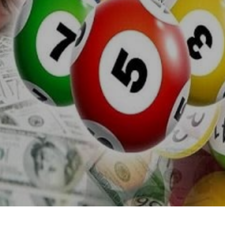
Skip
to