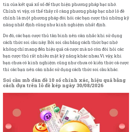
tin của kết quả xổ số để thực hiện phương pháp bạc nhớ.
Chính vì vậy, có thể thấy rõ ràng phương pháp bạc nhớ lô đề
chính là một phương pháp đòi hỏi các bạn cược thủ những kỹ
năng nhất định cũng như kinh nghiệm nhất định.
Do đó, các bạn cược thủ tân binh nên cân nhắc khi sử dụng
cách thức soi cầu này. Bởi soi cầu bằng cách thức bạc nhớ
không chỉ mang đến hiệu quả cá cược mà nó còn đòi hỏi các
bạn cược thủ rất nhiều mặt kỹ năng khác nhau.Vì vậy, khi
bạn chưa có kinh nghiệm cũng như chưa có kiến thức cá cược
thì các bạn nên cân nhắc sử dụng cách thức soi cầu khác.
Soi cầu mb dàn đề 10 số chính xác, hiệu quả bằng
cách dựa trên lô đề kép ngày 30/08/2026