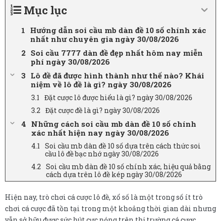
Mục lục
Hướng dẫn soi cầu mb dàn đề 10 số chính xác
nhất như chuyên gia ngày 30/08/2026
Soi cầu 7777 dàn đề đẹp nhất hôm nay miễn
phí ngày 30/08/2026
Lô đề đã được hình thành như thế nào? Khái
niệm về lô đề là gì? ngày 30/08/2026
Đặt cược lô được hiểu là gì? ngày 30/08/2026
Đặt cược đề là gì? ngày 30/08/2026
Những cách soi cầu mb dàn đề 10 số chính
xác nhất hiện nay ngày 30/08/2026
Soi cầu mb dàn đề 10 số dựa trên cách thức soi
cầu lô đề bạc nhớ ngày 30/08/2026
Soi cầu mb dàn đề 10 số chính xác, hiệu quả bằng
cách dựa trên lô đề kép ngày 30/08/2026
Hiện nay, trò chơi cá cược lô đề, xổ số là một trong số ít trò
chơi cá cược đã tồn tại trong một khoảng thời gian dài nhưng
vẫn sở hữu được sức hút cực nóng trên thị trường cá cược.