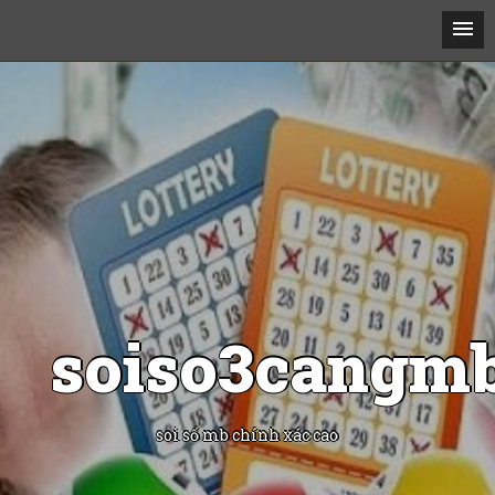
soiso3cangm
soi số mb chính xác cao