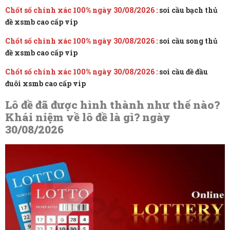
Chốt số chính xác 100% ngày 30/08/2026 :
soi cầu bạch thủ
đề xsmb cao cấp vip
Chốt số chính xác 100% ngày 30/08/2026 :
soi cầu song thủ
đề xsmb cao cấp vip
Chốt số chính xác 100% ngày 30/08/2026 :
soi cầu đề đầu
đuôi xsmb cao cấp vip
Lô đề đã được hình thành như thế nào?
Khái niệm về lô đề là gì? ngày
30/08/2026