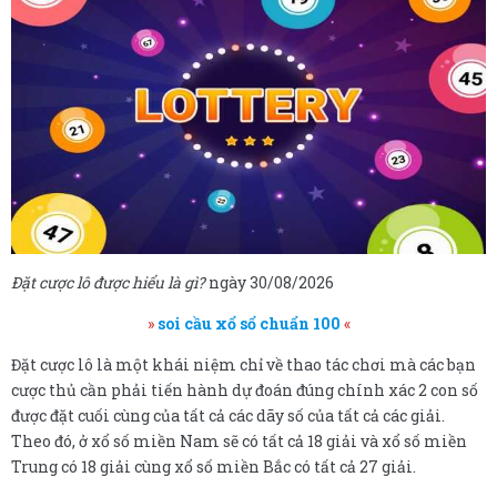
Đặt cược lô được hiểu là gì?
ngày 30/08/2026
»
soi cầu xổ sổ chuẩn 100
«
Đặt cược lô là một khái niệm chỉ về thao tác chơi mà các bạn
cược thủ cần phải tiến hành dự đoán đúng chính xác 2 con số
được đặt cuối cùng của tất cả các dãy số của tất cả các giải.
Theo đó, ở xổ số miền Nam sẽ có tất cả 18 giải và xổ số miền
Trung có 18 giải cùng xổ số miền Bắc có tất cả 27 giải.