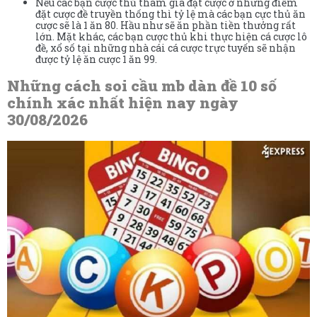
Nếu các bạn cược thủ tham gia đặt cược ở những điểm
đặt cược đề truyền thống thì tỷ lệ mà các bạn cực thủ ăn
cược sẽ là 1 ăn 80. Hầu như sẽ ăn phần tiền thưởng rất
lớn. Mặt khác, các bạn cược thủ khi thực hiện cá cược lô
đề, xổ số tại những nhà cái cá cược trực tuyến sẽ nhận
được tỷ lệ ăn cược 1 ăn 99.
Những cách soi cầu mb dàn đề 10 số
chính xác nhất hiện nay ngày
30/08/2026