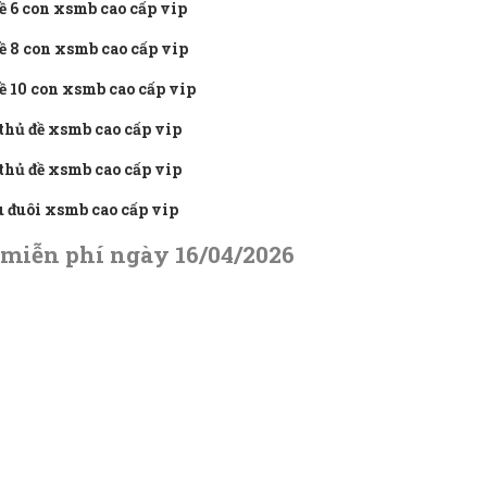
đề 6 con xsmb cao cấp vip
đề 8 con xsmb cao cấp vip
đề 10 con xsmb cao cấp vip
 thủ đề xsmb cao cấp vip
 thủ đề xsmb cao cấp vip
ầu đuôi xsmb cao cấp vip
 miễn phí ngày 16/04/2026