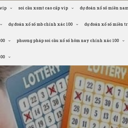
 vip
soi cầu xsmt cao cấp vip
dự đoán xổ số miền na
dự đoán xổ số mb chính xác 100
dự đoán xổ số miền t
100
phương pháp soi cầu xổ số hôm nay chính xác 100
100