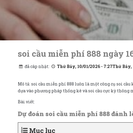
Skip
to
soi cầu miễn phí 888 ngày 1
content
đã câp nhật:
Thứ Bảy, 10/01/2026 - 7:27Thứ Bảy, 
Mô tả: soi cầu miễn phí 888 luôn là một công cụ soi cầu
dựa vào phương pháp thống kê và soi cầu cực kỳ thông m
Bài viết:
Dự đoán soi cầu miễn phí 888 đánh l
Mục lục