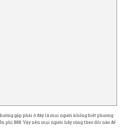
 thường gặp phải ở đây là mọi người không biết phương
iễn phí 888. Vậy nên mọi người hãy cùng theo dõi nào để