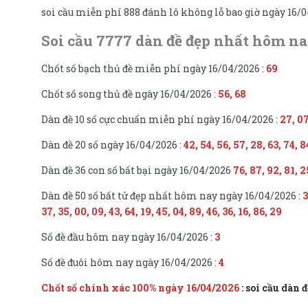
soi cầu miễn phí 888 đánh lô không lỗ bao giờ ngày 16/
Soi cầu 7777 dàn đề đẹp nhất hôm n
Chốt số bạch thủ đề miễn phí ngày 16/04/2026 :
69
Chốt số song thủ đề ngày 16/04/2026 :
56, 68
Dàn đề 10 số cực chuẩn miễn phí ngày 16/04/2026 :
27, 07
Dàn đề 20 số ngày 16/04/2026 :
42, 54, 56, 57, 28, 63, 74, 8
Dàn đề 36 con số bất bại ngày 16/04/2026
76, 87, 92, 81, 2
Dàn đề 50 số bất tử đẹp nhất hôm nay ngày 16/04/2026 :
3
37, 35, 00, 09, 43, 64, 19, 45, 04, 89, 46, 36, 16, 86, 29
Số đề đầu hôm nay ngày 16/04/2026 :
3
Số đề đuôi hôm nay ngày 16/04/2026 :
4
Chốt số chính xác 100% ngày 16/04/2026 :
soi cầu dàn 