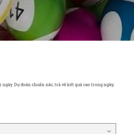
ngày. Dự đoán chuẩn xác, trả về kết quả cao trong ngày,