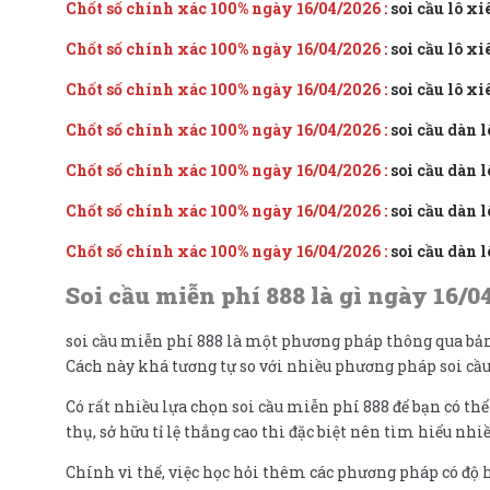
Chốt số chính xác 100% ngày 16/04/2026 :
soi cầu lô x
Chốt số chính xác 100% ngày 16/04/2026 :
soi cầu lô x
Chốt số chính xác 100% ngày 16/04/2026 :
soi cầu lô x
Chốt số chính xác 100% ngày 16/04/2026 :
soi cầu dàn 
Chốt số chính xác 100% ngày 16/04/2026 :
soi cầu dàn 
Chốt số chính xác 100% ngày 16/04/2026 :
soi cầu dàn 
Chốt số chính xác 100% ngày 16/04/2026 :
soi cầu dàn 
Soi cầu miễn phí 888 là gì ngày 16/0
soi cầu miễn phí 888 là một phương pháp thông qua bảng
Cách này khá tương tự so với nhiều phương pháp soi cầu
Có rất nhiều lựa chọn soi cầu miễn phí 888 để bạn có thể
thụ, sở hữu tỉ lệ thắng cao thì đặc biệt nên tìm hiểu nhi
Chính vì thế, việc học hỏi thêm các phương pháp có độ h