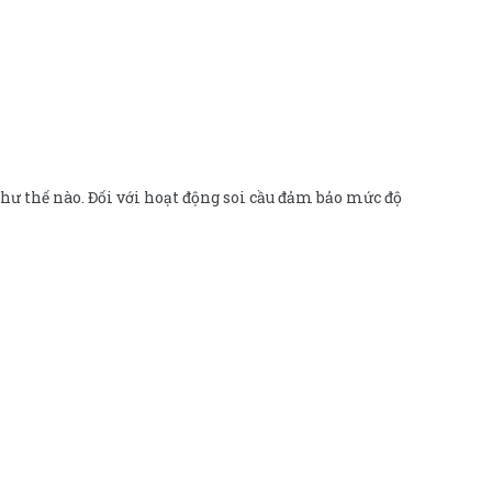
như thế nào. Đối với hoạt động soi cầu đảm bảo mức độ