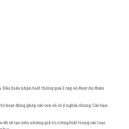
. Dấu hiệu nhận biết thông qua 2 cặp số được dự đoán.
từ hoạt động ghép các con số có ý nghĩa chung. Các bạn
u đó sẽ tạo nên những giá trị riêng biệt trong các loại