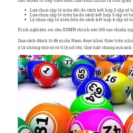
cầu. Nhân tố tiếp theo được lựa chọn chính là thời gia
Lựa chọn cặp lô xiên đôi do cách kết hợp 2 cặp số 
Lựa chọn cặp lô xiên ba do cách kết hợp 3 cặp số t
Lộ chọn cặp lô xiên bốn do cách kết hợp 4 cặp số 
Kinh nghiệm soi cầu XSMN chính xác 100 cực chuẩn ng
Qua cách đánh lô đề miền Nam được khai thác trên nhiều
ý là những chữ số có tỉ lệ nổ lớn. Quy luật chung mà a