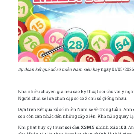
Dự đoán kết quả xổ số miền Nam siêu hay
ngày 01/05/2026
Khá nhiều chuyên gia nêu cao kỹ thuật soi cầu với ý ngh
Người chơi sẽ lựa chọn cặp số có 2 chữ số giống nhau.
Dựa trên kết quả xổ số miền Nam sẽ về trong tuần. Anh e
còn còn cân nhắc đến những cặp xiên. Khả năng quay lại 
Khi phát huy kỹ thuật
soi cầu XSMN chính xác 100
. A