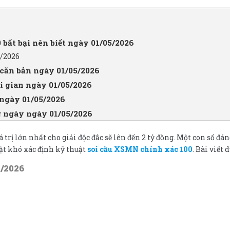
ất bại nên biết ngày 01/05/2026
/2026
 căn bản ngày 01/05/2026
 gian ngày 01/05/2026
 ngày 01/05/2026
 ngày ngày 01/05/2026
á trị lớn nhất cho giải độc đắc sẽ lên đến 2 tỷ đồng. Một con số 
ật khó xác định kỹ thuật
soi cầu XSMN chính xác 100
. Bài viết
/2026