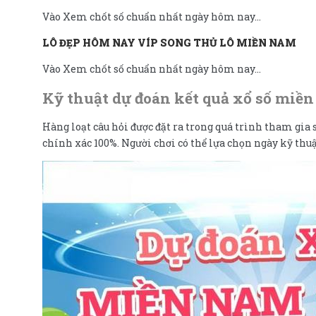
Vào Xem chốt số chuẩn nhất ngày hôm nay…
LÔ ĐẸP HÔM NAY VÍP SONG THỦ LÔ MIỀN NAM
Vào Xem chốt số chuẩn nhất ngày hôm nay…
Kỹ thuật dự đoán kết quả xổ số miề
Hàng loạt câu hỏi được đặt ra trong quá trình tham gia 
chính xác 100%. Người chơi có thể lựa chọn ngày kỹ th