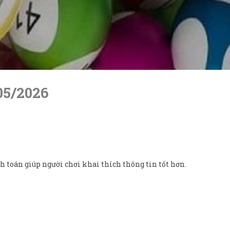
05/2026
 toán giúp người chơi khai thích thông tin tốt hơn.