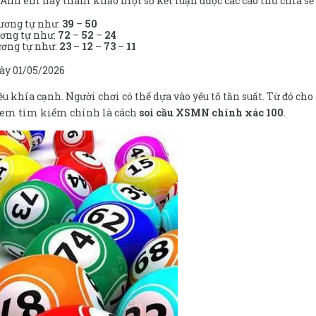
n. Anh em hãy tham khảo một số kết luận được các cao thủ chia sẻ
tương tự như:
39
–
50
ương tự như:
72
–
52
–
24
tương tự như:
23
–
12
–
73
–
11
ày 01/05/2026
 khía cạnh. Người chơi có thể dựa vào yếu tố tần suất. Từ đó cho
nh em tìm kiếm chính là cách
soi cầu XSMN chính xác 100
.