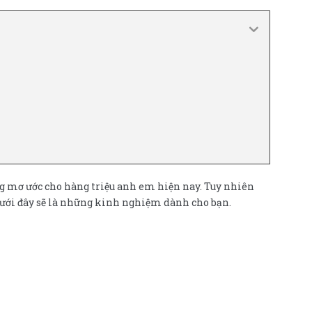
đáng mơ ước cho hàng triệu anh em hiện nay. Tuy nhiên
 dưới đây sẽ là những kinh nghiệm dành cho bạn.