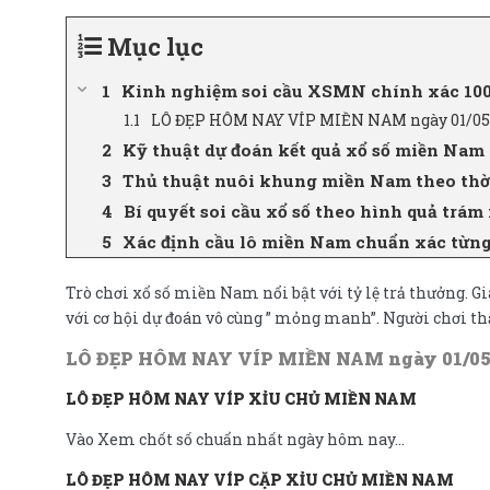
Mục lục
Kinh nghiệm soi cầu XSMN chính xác 100 b
LÔ ĐẸP HÔM NAY VÍP MIỀN NAM ngày 01/05
Kỹ thuật dự đoán kết quả xổ số miền Nam
Thủ thuật nuôi khung miền Nam theo thời
Bí quyết soi cầu xổ số theo hình quả trám
Xác định cầu lô miền Nam chuẩn xác từng
Trò chơi xổ số miền Nam nổi bật với tỷ lệ trả thưởng. Gi
với cơ hội dự đoán vô cùng ” mỏng manh”. Người chơi th
LÔ ĐẸP HÔM NAY VÍP MIỀN NAM ngày 01/05
LÔ ĐẸP HÔM NAY VÍP XỈU CHỦ MIỀN NAM
Vào Xem chốt số chuẩn nhất ngày hôm nay…
LÔ ĐẸP HÔM NAY VÍP CẶP XỈU CHỦ MIỀN NAM