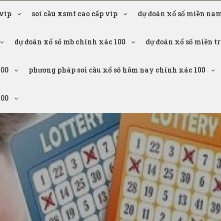
 vip
soi cầu xsmt cao cấp vip
dự đoán xổ số miền na
dự đoán xổ số mb chính xác 100
dự đoán xổ số miền t
100
phương pháp soi cầu xổ số hôm nay chính xác 100
100