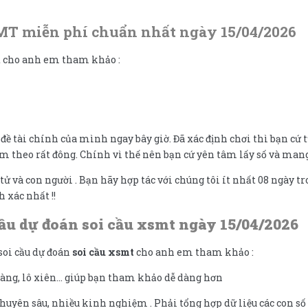
SMT miễn phí chuẩn nhất ngày 15/04/2026
 cho anh em tham khảo :
ề tài chính của mình ngay bây giờ. Đã xác định chơi thì bạn cứ t
m theo rất đông. Chính vì thế nên bạn cứ yên tâm lấy số và mang
ử và con người . Bạn hãy hợp tác với chúng tôi ít nhất 08 ngày tro
 xác nhất !!
cầu dự đoán soi cầu xsmt ngày 15/04/2026
soi cầu dự đoán
soi cầu xsmt
cho anh em tham khảo :
 3 càng, lô xiên… giúp bạn tham khảo dễ dàng hơn
uyên sâu, nhiều kinh nghiệm . Phải tổng hợp dữ liệu các con số 