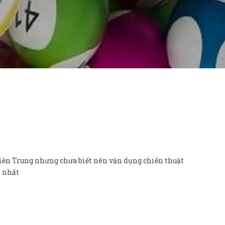
miền Trung nhưng chưa biết nên vận dụng chiến thuật
p nhất