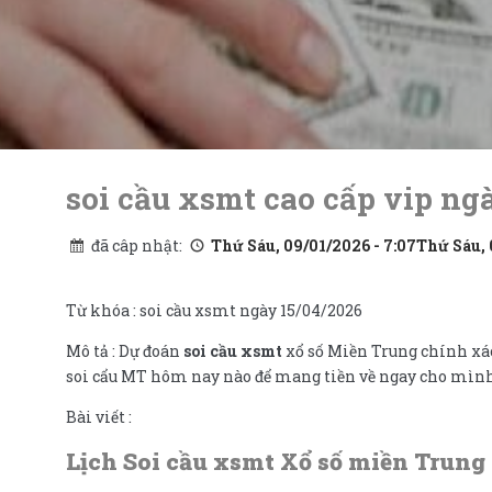
Skip
to
soi cầu xsmt cao cấp vip ng
content
đã câp nhật:
Thứ Sáu, 09/01/2026 - 7:07Thứ Sáu, 
Từ khóa : soi cầu xsmt ngày 15/04/2026
Mô tả : Dự đoán
soi cầu xsmt
xổ số Miền Trung chính xác
soi cẩu MT hôm nay nào để mang tiền về ngay cho mình .
Bài viết :
Lịch Soi cầu xsmt Xổ số miền Trung