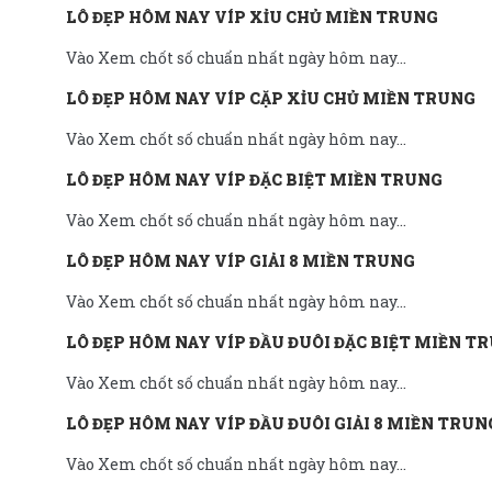
LÔ ĐẸP HÔM NAY VÍP XỈU CHỦ MIỀN TRUNG
Vào Xem chốt số chuẩn nhất ngày hôm nay…
LÔ ĐẸP HÔM NAY VÍP CẶP XỈU CHỦ MIỀN TRUNG
Vào Xem chốt số chuẩn nhất ngày hôm nay…
LÔ ĐẸP HÔM NAY VÍP ĐẶC BIỆT MIỀN TRUNG
Vào Xem chốt số chuẩn nhất ngày hôm nay…
LÔ ĐẸP HÔM NAY VÍP GIẢI 8 MIỀN TRUNG
Vào Xem chốt số chuẩn nhất ngày hôm nay…
LÔ ĐẸP HÔM NAY VÍP ĐẦU ĐUÔI ĐẶC BIỆT MIỀN T
Vào Xem chốt số chuẩn nhất ngày hôm nay…
LÔ ĐẸP HÔM NAY VÍP ĐẦU ĐUÔI GIẢI 8 MIỀN TRUN
Vào Xem chốt số chuẩn nhất ngày hôm nay…