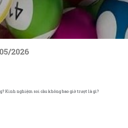
/05/2026
ng? Kinh nghiệm soi cầu không bao giờ trượt là gì?