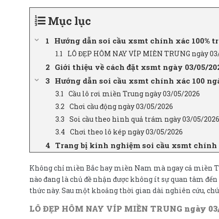
Mục lục
Hướng dẫn soi cầu xsmt chính xác 100% tr
LÔ ĐẸP HÔM NAY VÍP MIỀN TRUNG ngày 03/
Giới thiệu về cách đặt xsmt ngày 03/05/20
Hướng dẫn soi cầu xsmt chính xác 100 ng
Cầu lô rơi miền Trung ngày 03/05/2026
Chơi cầu động ngày 03/05/2026
Soi cầu theo hình quả trám ngày 03/05/202
Chơi theo lô kép ngày 03/05/2026
Trang bị kinh nghiệm soi cầu xsmt chính
Không chỉ miền Bắc hay miền Nam mà ngay cả miền Trung
nào đang là chủ đề nhận được không ít sự quan tâm đến
thức này. Sau một khoảng thời gian dài nghiên cứu, chún
LÔ ĐẸP HÔM NAY VÍP MIỀN TRUNG ngày 03/