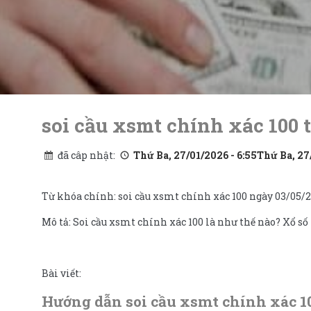
Skip
to
soi cầu xsmt chính xác 100 
content
đã câp nhật:
Thứ Ba, 27/01/2026 - 6:55Thứ Ba, 27
Từ khóa chính: soi cầu xsmt chính xác 100 ngày 03/05/
Mô tả: Soi cầu xsmt chính xác 100 là như thế nào? Xổ số
Bài viết:
Hướng dẫn soi cầu xsmt chính xác 10