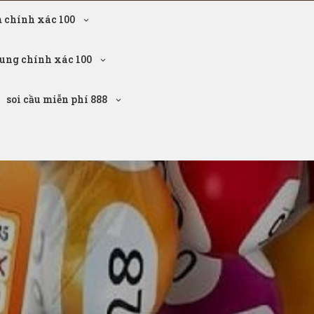
m chính xác 100
rung chính xác 100
soi cầu miễn phí 888