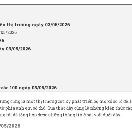
ên thị trường ngày 03/05/2026
05/2026
26
ày 03/05/2026
6
 xác 100 ngày 03/05/2026
 cũng là một thị trường cực kỳ phát triển bộ mộ xổ số lô đề. 
 từ phía anh em số thủ. Quả thực đây cũng là những kiến thức c
g tôi đã tổng hợp được những thông tin ở bài viết dưới đây.
05/2026