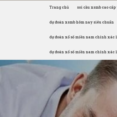
Trang chủ
soi cầu xsmb cao cấp
dự đoán xsmb hôm nay siêu chuẩn
dự đoán xổ số miền nam chính xác 
dự đoán xổ số miền nam chính xác 