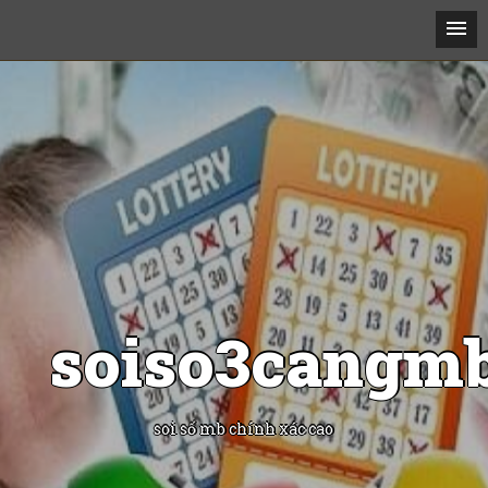
soiso3cangm
soi số mb chính xác cao