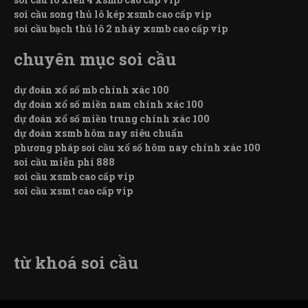
soi cầu song thủ lô kép xsmb cao cấp vip
soi cầu bạch thủ lô 2 nháy xsmb cao cấp vip
chuyên mục soi cầu
dự đoán xổ số mb chính xác 100
dự đoán xổ số miền nam chính xác 100
dự đoán xổ số miền trung chính xác 100
dự đoán xsmb hôm nay siêu chuẩn
phương pháp soi cầu xổ số hôm nay chính xác 100
soi cầu miễn phí 888
soi cầu xsmb cao cấp vip
soi cầu xsmt cao cấp vip
từ khoá soi cầu