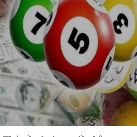
Skip
to