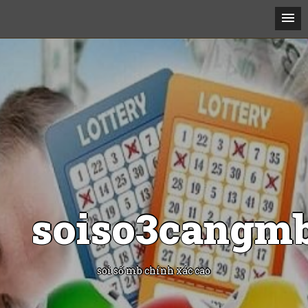
soiso3cangm
soi số mb chính xác cao