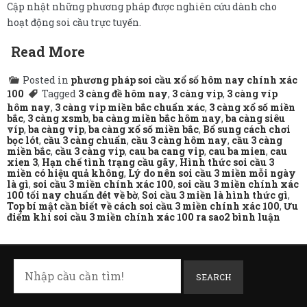
Cập nhật những phương pháp được nghiên cứu dành cho
hoạt động soi cầu trực tuyến.
Read More
Posted in
phương pháp soi cầu xổ số hôm nay chính xác
100
Tagged
3 càng đề hôm nay
,
3 càng vip
,
3 càng víp
hôm nay
,
3 càng vip miền bắc chuẩn xác
,
3 càng xổ số miền
bắc
,
3 càng xsmb
,
ba càng miền bắc hôm nay
,
ba càng siêu
víp
,
ba càng vip
,
ba càng xổ số miền bắc
,
Bổ sung cách chơi
bọc lót
,
cầu 3 càng chuẩn
,
cầu 3 càng hôm nay
,
cầu 3 càng
miền bắc
,
cầu 3 càng vip
,
cau ba cang vip
,
cau ba mien
,
cau
xien 3
,
Hạn chế tình trạng cầu gãy
,
Hình thức soi cầu 3
miền có hiệu quả không
,
Lý do nên soi cầu 3 miền mỗi ngày
là gì
,
soi cầu 3 miền chính xác 100
,
soi cầu 3 miền chính xác
100 tối nay chuẩn đét về bờ
,
Soi cầu 3 miền là hình thức gì
,
Top bí mật cần biết về cách soi cầu 3 miền chính xác 100
,
Ưu
ở
điểm khi soi cầu 3 miền chính xác 100 ra sao
2 bình luận
soi
cầu
3
miền
chín
SEARCH
xác
100
tối