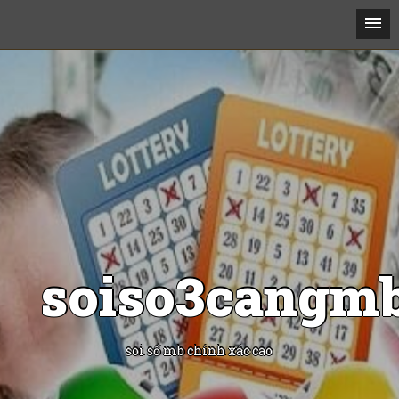
soiso3cangm
soi số mb chính xác cao