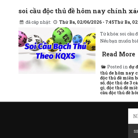
soi cầu độc thủ đề hôm nay chính xá
đã câp nhật:
Thứ Ba, 02/06/2026 - 7:45Thứ Ba, 02
Từ khóa: soi cầu 
Nếu bạn muốn biế
Read More
Posted in
dự 
thủ de hôm nay 
độc thủ đề miền 
số
,
độc thủ de 3 c
gì
,
độc thủ đề miề
cầu độc thủ đề h
S