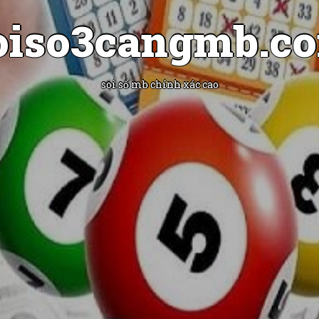
oiso3cangmb.c
soi số mb chính xác cao