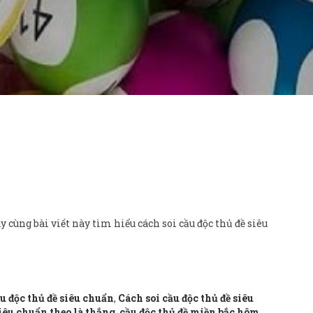
 cùng bài viết này tìm hiểu cách soi cầu độc thủ đề siêu
ầu độc thủ đề siêu chuẩn
,
Cách soi cầu độc thủ đề siêu
siêu chuẩn theo là thắng
,
cầu độc thủ đề miền bắc hôm