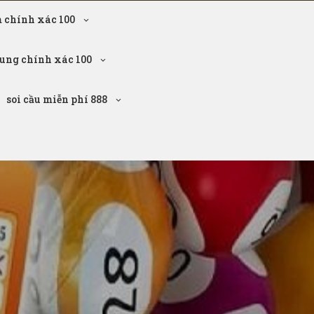
m chính xác 100
rung chính xác 100
soi cầu miễn phí 888