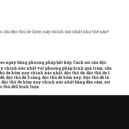
soi cầu độc thủ de hôm nay chính xác nhất như thế nào?
theo ngày bằng phương pháp bắt kép
,
Cách soi cầu độc
nay chính xác nhất với phương pháp hình quả trám
,
cầu
thủ de hôm nay chính xác nhất
,
độc thủ de
,
độc thủ de 1
 đề
,
độc thủ đề 3 càng
,
độc thủ đề hôm nay
,
Độc thủ đề là
u độc thủ de hôm nay chính xác nhất bằng đầu câm
,
soi
ở
c thủ đề
2 bình luận
soi
cầu
độc
thủ
đề
hôm
nay
chính
xác