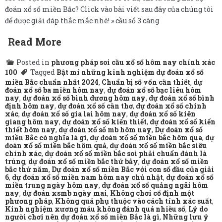
đoán xổ số miền Bắc? Click vào bài viết sau đây của chúng tôi
để được giải đáp thắc mắc nhé! » cầu số 3 càng
Read More
Posted in
phương pháp soi cầu xổ số hôm nay chính xác
100
Tagged
Bật mí những kinh nghiệm dự đoán xổ số
miền Bắc chuẩn nhất 2024
,
Chuẩn bị số vốn cần thiết
,
dự
đoán xổ số ba miền hôm nay
,
dự đoán xổ số bạc liêu hôm
nay
,
dự đoán xổ số bình dương hôm nay
,
dự đoán xổ số bình
định hôm nay
,
dự đoán xổ số cần thơ
,
dự đoán xổ số chính
xác
,
dự đoán xổ số gia lai hôm nay
,
dự đoán xổ số kiên
giang hôm nay
,
dự đoán xổ số kiến thiết
,
dự đoán xổ số kiến
thiết hôm nay
,
dự đoán xổ số mb hôm nay
,
Dự đoán xổ số
miền Bắc có nghĩa là gì
,
dự đoán xổ số miền bắc hôm qua
,
dự
đoán xổ số miền bắc hôm quả
,
dự đoán xổ số miền bắc siêu
chính xác
,
dự đoán xổ số miền bắc soi phải chuẩn đánh là
trúng
,
dự đoán xổ số miền bắc thứ bảy
,
dự đoán xổ số miền
bắc thứ năm
,
Dự đoán xổ số miền Bắc với con số đầu của giải
6
,
dự đoán xổ số miền nam hôm nay chủ nhật
,
dự đoán xổ số
miền trung ngày hôm nay
,
dự đoán xổ số quảng ngãi hôm
nay
,
dự đoán xsmb ngày mai
,
Không chơi cố định một
phương pháp
,
Không quá phụ thuộc vào cách tính xác suất
,
Kinh nghiệm xương máu không đánh quá nhiều số
,
Lý do
người chơi nên dự đoán xổ số miền Bắc là gì
,
Những lưu ý