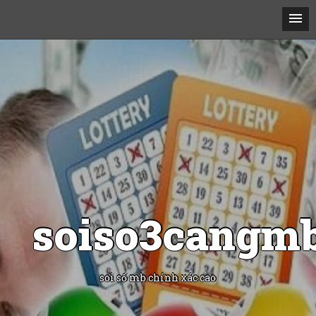
soiso3cangm
soi số mb chính xác cao