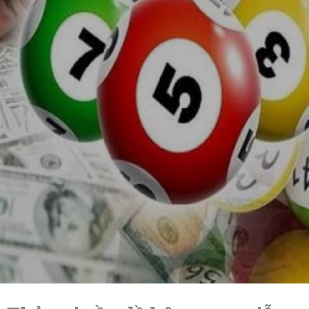
Skip
to