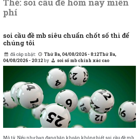
Thẻ:
soi cầu đề hôm nay miễn
content
phí
soi cầu đề mb siêu chuẩn chốt số thì để
chúng tôi
đã câp nhật:
Thứ Ba, 04/08/2026 - 8:12Thứ Ba,
04/08/2026 - 20:12
by
soi số mb chính xác cao
Mô tả: Nếu như bạn đang băn khoăn không biết soi cầu đề mb