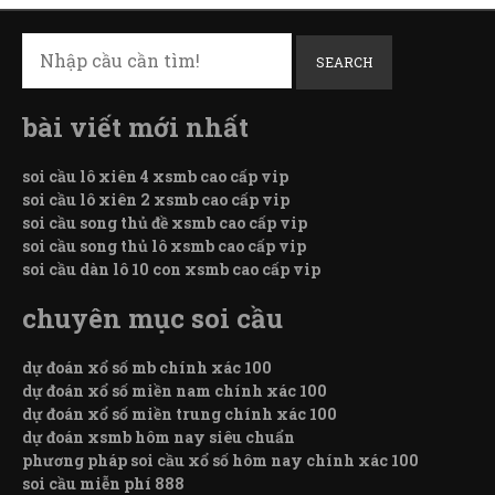
xỉu
chủ
xsmt
SEARCH
cao
cấp
vip
bài viết mới nhất
soi cầu lô xiên 4 xsmb cao cấp vip
soi cầu lô xiên 2 xsmb cao cấp vip
soi cầu song thủ đề xsmb cao cấp vip
soi cầu song thủ lô xsmb cao cấp vip
soi cầu dàn lô 10 con xsmb cao cấp vip
chuyên mục soi cầu
dự đoán xổ số mb chính xác 100
dự đoán xổ số miền nam chính xác 100
dự đoán xổ số miền trung chính xác 100
dự đoán xsmb hôm nay siêu chuẩn
phương pháp soi cầu xổ số hôm nay chính xác 100
soi cầu miễn phí 888