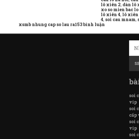
lô xiên 2
,
dàn lô 
xo so mien bac lo
lô xiên 4
,
lô xiên
4
,
soi cau mnam
,
ở
xsmb nhung cap so lau ra
153 bình luận
soi
cầu
lô
xiên
4
xsmb
cao
cấp
S
vip
bà
soi 
vip
soi 
cấp 
soi 
vip
soi 