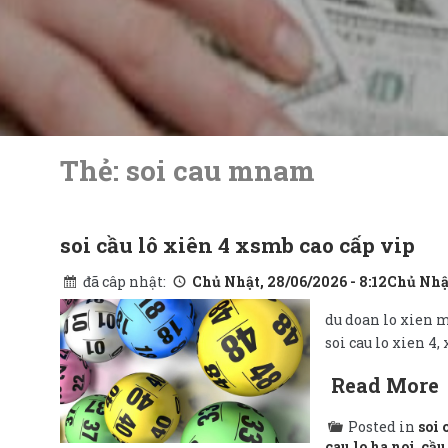
Skip
to
Thẻ:
soi cau mnam
content
soi cầu lô xiên 4 xsmb cao cấp vip
đã câp nhật:
Chủ Nhật, 28/06/2026 - 8:12Chủ Nhật
du doan lo xien m
soi cau lo xien 4
Read More
Posted in
soi 
cau lo ha noi
,
cầu