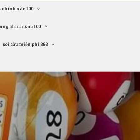
m chính xác 100
rung chính xác 100
soi cầu miễn phí 888