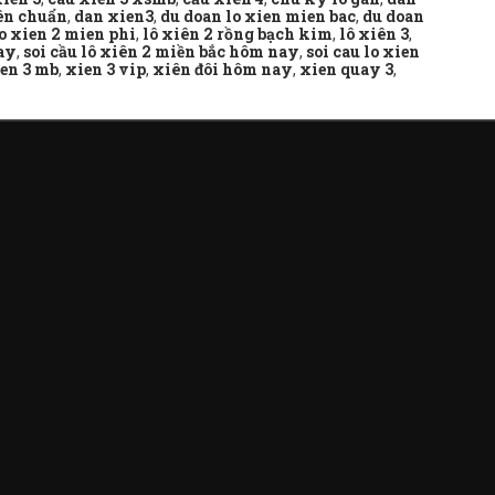
ên chuẩn
,
dan xien3
,
du doan lo xien mien bac
,
du doan
o xien 2 mien phi
,
lô xiên 2 rồng bạch kim
,
lô xiên 3
,
nay
,
soi cầu lô xiên 2 miền bắc hôm nay
,
soi cau lo xien
en 3 mb
,
xien 3 vip
,
xiên đôi hôm nay
,
xien quay 3
,