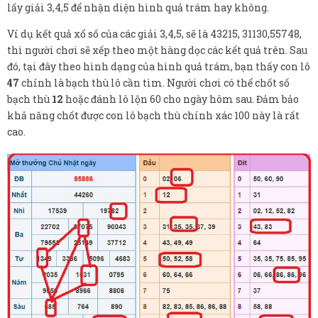
lấy giải 3,4,5 để nhận diện hình quả trám hay không.
Ví dụ kết quả xổ số của các giải 3,4,5, sẽ là 43215, 31130,55748,
thì người chơi sẽ xếp theo một hàng dọc các kết quả trên. Sau
đó, tại đây theo hình dạng của hình quả trám, bạn thấy con lô
47
chính là bạch thù lô cần tìm. Người chơi có thể chốt số
bạch thù
12
hoặc đánh lô lộn 60 cho ngày hôm sau. Đảm bảo
khả năng chốt được con lô bạch thù chính xác 100 này là rất
cao.