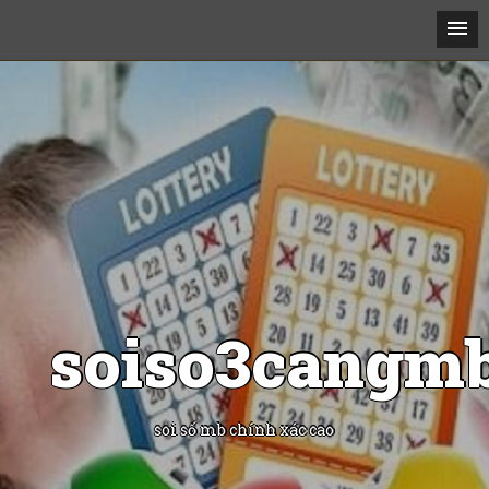
soiso3cangm
soi số mb chính xác cao