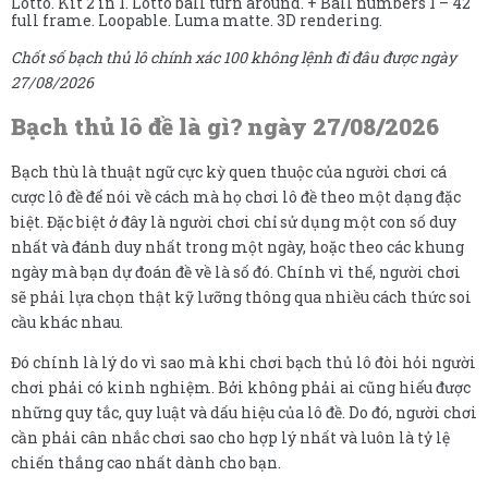
Lotto. Kit 2 in 1. Lotto ball turn around. + Ball numbers 1 – 42
full frame. Loopable. Luma matte. 3D rendering.
Chốt số bạch thủ lô chính xác 100 không lệnh đi đâu được ngày
27/08/2026
Bạch thủ lô đề là gì? ngày 27/08/2026
Bạch thù là thuật ngữ cực kỳ quen thuộc của người chơi cá
cược lô đề để nói về cách mà họ chơi lô đề theo một dạng đặc
biệt. Đặc biệt ở đây là người chơi chỉ sử dụng một con số duy
nhất và đánh duy nhất trong một ngày, hoặc theo các khung
ngày mà bạn dự đoán đề về là số đó. Chính vì thế, người chơi
sẽ phải lựa chọn thật kỹ lưỡng thông qua nhiều cách thức soi
cầu khác nhau.
Đó chính là lý do vì sao mà khi chơi bạch thủ lô đòi hỏi người
chơi phải có kinh nghiệm. Bởi không phải ai cũng hiểu được
những quy tắc, quy luật và dấu hiệu của lô đề. Do đó, người chơi
cần phải cân nhắc chơi sao cho hợp lý nhất và luôn là tỷ lệ
chiến thắng cao nhất dành cho bạn.