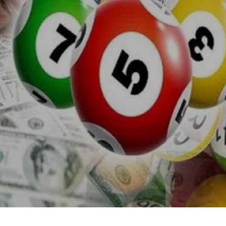
Skip
to