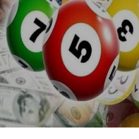
Skip
to