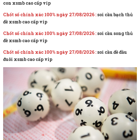
con xsmb cao cấp vip
Chốt số chính xác 100% ngày 27/08/2026 :
soi cầu bạch thủ
đề xsmb cao cấp vip
Chốt số chính xác 100% ngày 27/08/2026 :
soi cầu song thủ
đề xsmb cao cấp vip
Chốt số chính xác 100% ngày 27/08/2026 :
soi cầu đề đầu
đuôi xsmb cao cấp vip