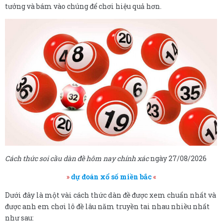
tưởng và bám vào chúng để chơi hiệu quả hơn.
Cách thức soi cầu dàn đề hôm nay chính xác
ngày 27/08/2026
»
dự đoán xổ số miền bắc
«
Dưới đây là một vài cách thức dàn đề được xem chuẩn nhất và
được anh em chơi lô đề lâu năm truyền tai nhau nhiều nhất
như sau: