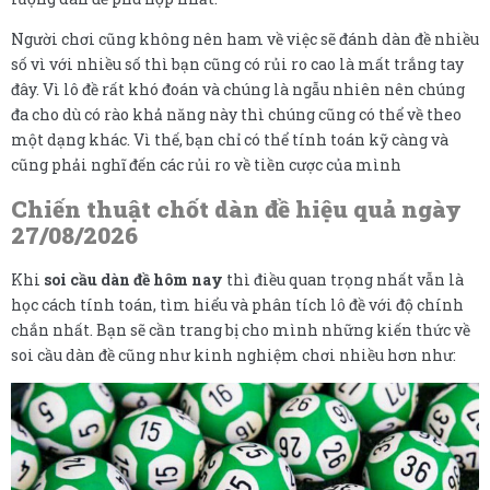
Người chơi cũng không nên ham về việc sẽ đánh dàn đề nhiều
số vì với nhiều số thì bạn cũng có rủi ro cao là mất trắng tay
đây. Vì lô đề rất khó đoán và chúng là ngẫu nhiên nên chúng
đa cho dù có rào khả năng này thì chúng cũng có thể về theo
một dạng khác. Vì thế, bạn chỉ có thể tính toán kỹ càng và
cũng phải nghĩ đến các rủi ro về tiền cược của mình
Chiến thuật chốt dàn đề hiệu quả ngày
27/08/2026
Khi
soi cầu dàn đề hôm nay
thì điều quan trọng nhất vẫn là
học cách tính toán, tìm hiểu và phân tích lô đề với độ chính
chắn nhất. Bạn sẽ cần trang bị cho mình những kiến thức về
soi cầu dàn đề cũng như kinh nghiệm chơi nhiều hơn như: