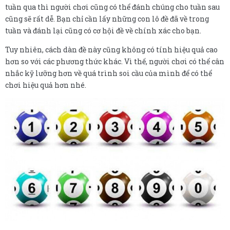
tuần qua thì người chơi cũng có thể đánh chúng cho tuần sau
cũng sẽ rất dễ. Bạn chỉ cần lấy những con lô đề đã về trong
tuần và đánh lại cũng có cơ hội đề về chính xác cho bạn.
Tuy nhiên, cách dàn đề này cũng không có tính hiệu quả cao
hơn so với các phương thức khác. Vì thế, người chơi có thể cân
nhắc kỹ lưỡng hơn về quá trình soi cầu của mình để có thể
chơi hiệu quả hơn nhé.