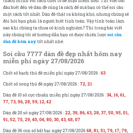
thách mình với cách chơi lô đề mạo hiểm hơn. Thì việc bắt
đầu biết đến về dàn đề cũng là cách để mà bạn có thể soi cầu
một cách tốt nhất. Dàn đề thật ra không khó, nhưng chúng sẽ
đòi hỏi bạn phải là người biết tính toán. Vậy tính toán làm
sao khi chúng ta chưa có kinh nghiệm? Thì trong bài viết
này chúng tôi sẽ hướng dẫn bạn có được chiến lược
soi cầu
dàn đề hôm nay
tốt nhất nhé.
Soi cầu 7777 dàn đề đẹp nhất hôm nay
miễn phí ngày 27/08/2026
Chốt số bạch thủ đề miễn phí ngày 27/08/2026 :
63
Chốt số song thủ đề ngày 27/08/2026 :
72, 21
Dàn đề 10 số cực chuẩn miễn phí ngày 27/08/2026 :
34, 16, 61,
77, 73, 96, 28, 59, 12, 42
Dàn đề 20 số ngày 27/08/2026 :
22, 39, 86, 43, 28, 37, 50, 95, 01,
91, 52, 75, 29, 40, 04, 80, 30, 43, 48, 07
Dàn đề 36 con số bất bại ngày 27/08/2026
68, 81, 51, 79, 17, 79,