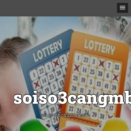
soiso3cangm
soi số mb chính xác cao