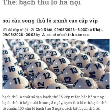
Thẻ:
bạch thủ lô hà nội
content
soi cầu song thủ lô xsmb cao cấp vip
đã câp nhật:
Chủ Nhật, 09/08/2026 - 8:03Chủ Nhật,
09/08/2026 - 20:03
by
soi số mb chính xác cao
bạch thủ lô chốt số đẹp, bạch thủ lô kép miền bắc hôm nay,
bạch thủ lô kép nuôi khung 3 ngày, bạch thủ lô mb, bạch thủ
lô chuẩn 100, cầu lô bạch thủ 3 ngày, cách bắt bạch thủ lô,