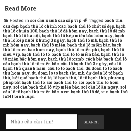
Read More
Posted in
soi cầu xsmb cao cấp vip
Tagged
bach thu
cau dẹp
,
bạch thủ lô chinh xac
,
bạch thủ lô chốt số đẹp
,
bạch
thủ lô chuẩn 100
,
bạch thủ lô đề hôm nay
,
bạch thủ lô đề mb
,
bạch thủ lô hà nội
,
bạch thủ lô kép miền bắc hôm nay
,
bạch
thủ lô kép nuôi khung 3 ngày
,
bạch thủ lô mb
,
bạch thủ lô
mb hôm nay
,
bạch thủ lô miền
,
bạch thủ lô miền bắc
,
bạch
thủ lô mien bac hom nay
,
bạch thủ lô miễn phí
,
bạch thủ lô
siêu vip
,
bạch thủ lô tô
,
bạch thủ lô tô miền bắc
,
bạch thủ lô
tô miền bắc hôm nay
,
bạch thủ lô xsmb
,
cách bắt bạch thủ lô
,
cầu bạch thủ lô tô miền bắc
,
cầu lô bạch thủ 3 ngày
,
cầu lô
bạch thủ quanh năm
,
cầu lô tô bạch thủ
,
du doan lo to bach
thu hom nay
,
du doan lo to bach thu mb
,
dự đoán lô tô bạch
thủ
,
kết quả bạch thủ lô
,
lô bạch thủ
,
lô tô bạch thủ
,
phương
pháp bắt bạch thủ lô
,
soi bạch thủ lô
,
soi bạch thủ lô hôm
nay
,
soi cầu bạch thủ lô vip miền bắc
,
soi cầu lô ăn ngay
,
soi
cầu lô tô bạch thủ miền bắc
,
xem bạch thủ lô đề
,
xin bạch thủ
ở
lô
141 bình luận
soi
cầu
song
thủ
lô
SEARCH
xsmb
cao