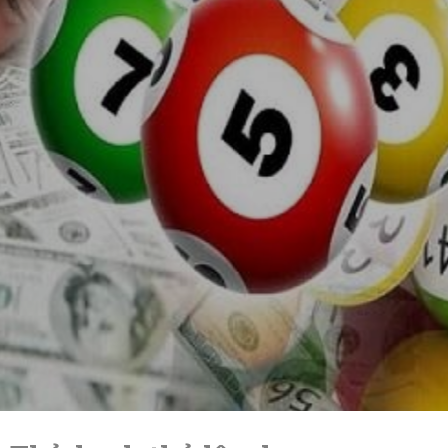
Skip
to