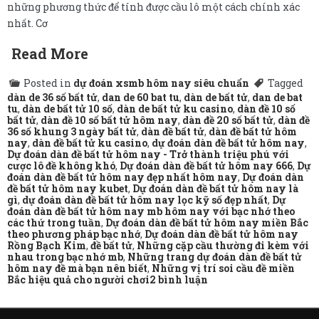
những phương thức để tính được cầu lô một cách chính xác
nhất. Cơ
Read More
Posted in
dự đoán xsmb hôm nay siêu chuẩn
Tagged
dàn de 36 số bất tử
,
dan de 60 bat tu
,
dàn de bất tử
,
dan de bat
tu
,
dàn de bất tử 10 số
,
dàn de bất tử ku casino
,
dàn đề 10 số
bất tử
,
dàn đề 10 số bất tử hôm nay
,
dàn đề 20 số bất tử
,
dàn đề
36 số khung 3 ngày bất tử
,
dàn đề bất tử
,
dàn đề bất tử hôm
nay
,
dàn đề bất tử ku casino
,
dự đoán dàn đề bất tử hôm nay
,
Dự đoán dàn đề bất tử hôm nay - Trở thành triệu phú với
cược lô đề không khó
,
Dự đoán dàn đề bất tử hôm nay 666
,
Dự
đoán dàn đề bất tử hôm nay đẹp nhất hôm nay
,
Dự đoán dàn
đề bất tử hôm nay kubet
,
Dự đoán dàn đề bất tử hôm nay là
gì
,
dự đoán dàn đề bất tử hôm nay lọc kỹ số đẹp nhất
,
Dự
đoán dàn đề bất tử hôm nay mb hôm nay với bạc nhớ theo
các thứ trong tuần
,
Dự đoán dàn đề bất tử hôm nay miền Bắc
theo phương pháp bạc nhớ
,
Dự đoán dàn đề bất tử hôm nay
Rồng Bạch Kim
,
đề bất tử
,
Những cặp cầu thường đi kèm với
nhau trong bạc nhớ mb
,
Những trang dự đoán dàn đề bất tử
hôm nay đề mà bạn nên biết
,
Những vị trí soi cầu đề miền
ở
Bắc hiệu quả cho người chơi
2 bình luận
dự
đoán
dàn