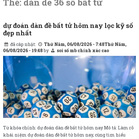
Thẻ:
dàn de 36 số bất tử
content
dự đoán dàn đề bất tử hôm nay lọc kỹ số
đẹp nhất
đã câp nhật:
Thứ Năm, 06/08/2026 - 7:48Thứ Năm,
06/08/2026 - 19:48
by
soi số mb chính xác cao
Từ khóa chính: dự đoán dàn đề bất tử hôm nay Mô tả: Làm rõ
khái niệm dự đoán dàn đề bất tử hôm nay, cùng tìm hiểu