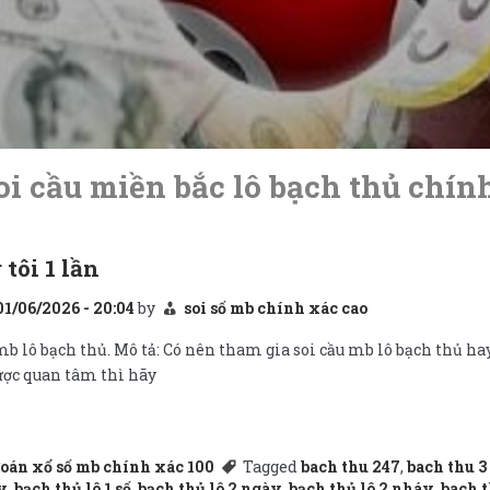
i cầu miền bắc lô bạch thủ chín
tôi 1 lần
01/06/2026 - 20:04
by
soi số mb chính xác cao
mb lô bạch thủ. Mô tả: Có nên tham gia soi cầu mb lô bạch thủ h
ược quan tâm thì hãy
đoán xổ số mb chính xác 100
Tagged
bach thu 247
,
bach thu 3
y
,
bạch thủ lô 1 số
,
bạch thủ lô 2 ngày
,
bạch thủ lô 2 nháy
,
bach t