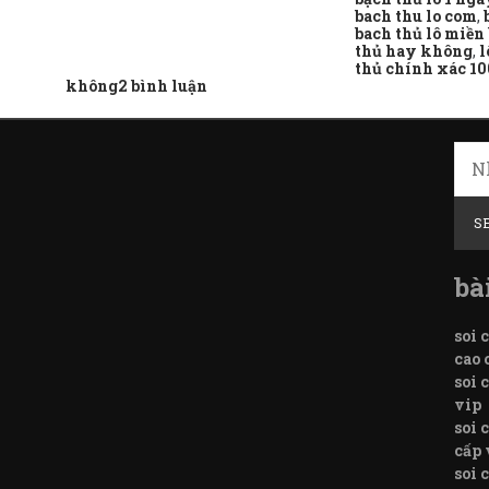
bach thu lo com
,
bach thủ lô miền
thủ hay không
,
l
thủ chính xác 10
ở
không
2 bình luận
soi
cầu
mb
lô
bạch
thủ
hãy
tin
S
chúng
tôi
1
bà
lần
soi 
cao 
soi 
vip
soi 
cấp 
soi 