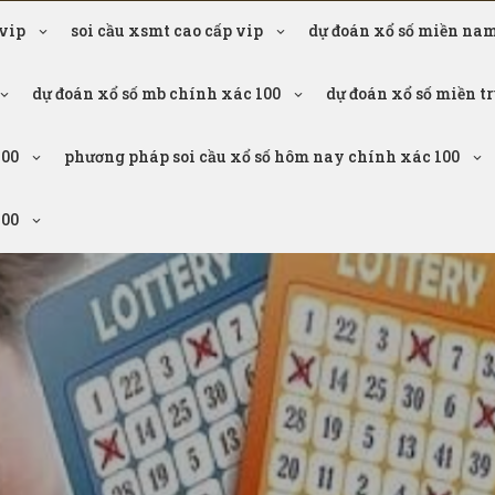
 vip
soi cầu xsmt cao cấp vip
dự đoán xổ số miền na
dự đoán xổ số mb chính xác 100
dự đoán xổ số miền t
100
phương pháp soi cầu xổ số hôm nay chính xác 100
100