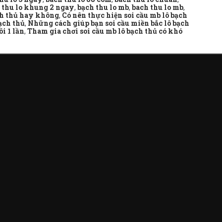
 thu lo khung 2 ngay
,
bạch thu lo mb
,
bach thu lo mb
,
ch thủ hay không
,
Có nên thực hiện soi cầu mb lô bạch
ạch thủ
,
Những cách giúp bạn soi cầu miền bắc lô bạch
i 1 lần
,
Tham gia chơi soi cầu mb lô bạch thủ có khó