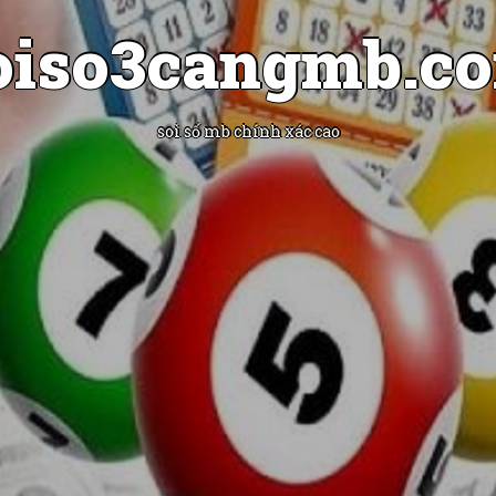
oiso3cangmb.c
soi số mb chính xác cao