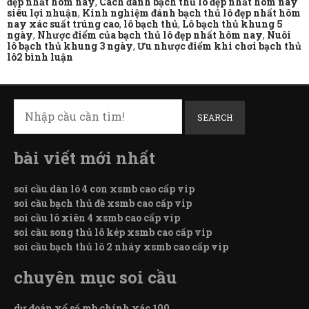
đẹp nhất hôm nay
,
Cách đánh bạch thủ lô đẹp nhất hôm nay
siêu lợi nhuận
,
Kinh nghiệm đánh bạch thủ lô đẹp nhất hôm
nay xác suất trúng cao
,
lô bạch thủ
,
Lô bạch thủ khung 5
ngày
,
Nhược điểm của bạch thủ lô đẹp nhất hôm nay
,
Nuôi
lô bạch thủ khung 3 ngày
,
Ưu nhược điểm khi chơi bạch thủ
ở
lô
2 bình luận
bạch
thủ
lô
đẹp
nhất
SEARCH
hôm
nay
quá
bài viết mới nhất
chuẩn
soi cầu dàn lô 4 con xsmb cao cấp vip
soi cầu bạch thủ đề xsmb cao cấp vip
soi cầu lô xiên 4 xsmb cao cấp vip
soi cầu song thủ lô kép xsmb cao cấp vip
soi cầu bạch thủ lô 2 nháy xsmb cao cấp vip
chuyên mục soi cầu
dự đoán xổ số mb chính xác 100