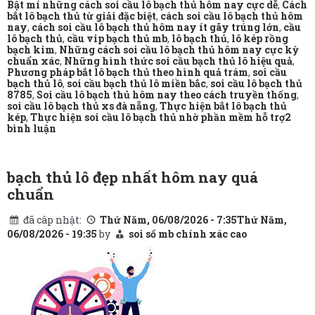
Bật mí những cách soi cầu lô bạch thủ hôm nay cực dễ
,
Cách
bắt lô bạch thủ từ giải đặc biệt
,
cách soi cầu lô bạch thủ hôm
nay
,
cách soi cầu lô bạch thủ hôm nay ít gãy trúng lớn
,
cầu
lô bạch thủ
,
cầu vip bạch thủ mb
,
lô bạch thủ
,
lô kép rồng
bạch kim
,
Những cách soi cầu lô bạch thủ hôm nay cực kỳ
chuẩn xác
,
Những hình thức soi cầu bạch thủ lô hiệu quả
,
Phương pháp bắt lô bạch thủ theo hình quả trám
,
soi cầu
bạch thủ lô
,
soi cầu bạch thủ lô miền bắc
,
soi cầu lô bạch thủ
8785
,
Soi cầu lô bạch thủ hôm nay theo cách truyền thống
,
soi cầu lô bạch thủ xs đà nẵng
,
Thực hiện bắt lô bạch thủ
kép
,
Thực hiện soi cầu lô bạch thủ nhờ phần mềm hỗ trợ
2
ở
bình luận
cách
soi
cầu
lô
bạch thủ lô đẹp nhất hôm nay quá
bạch
chuẩn
thủ
hôm
nay
đã câp nhật:
Thứ Năm, 06/08/2026 - 7:35Thứ Năm,
ít
06/08/2026 - 19:35
by
soi số mb chính xác cao
gãy
trúng
lớn