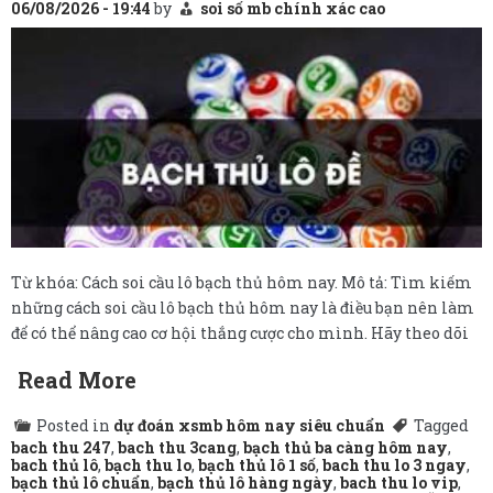
chúng
06/08/2026 - 19:44
by
soi số mb chính xác cao
tôi
1
lần
Từ khóa: Cách soi cầu lô bạch thủ hôm nay. Mô tả: Tìm kiếm
những cách soi cầu lô bạch thủ hôm nay là điều bạn nên làm
để có thể nâng cao cơ hội thắng cược cho mình. Hãy theo dõi
Read More
Posted in
dự đoán xsmb hôm nay siêu chuẩn
Tagged
bach thu 247
,
bach thu 3cang
,
bạch thủ ba càng hôm nay
,
bach thủ lô
,
bạch thu lo
,
bạch thủ lô 1 số
,
bach thu lo 3 ngay
,
bạch thủ lô chuẩn
,
bạch thủ lô hàng ngày
,
bach thu lo vip
,