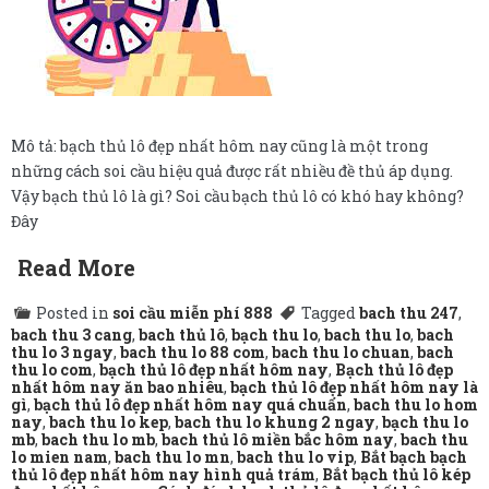
Mô tả: bạch thủ lô đẹp nhất hôm nay cũng là một trong
những cách soi cầu hiệu quả được rất nhiều đề thủ áp dụng.
Vậy bạch thủ lô là gì? Soi cầu bạch thủ lô có khó hay không?
Đây
Read More
Posted in
soi cầu miễn phí 888
Tagged
bach thu 247
,
bach thu 3 cang
,
bach thủ lô
,
bạch thu lo
,
bach thu lo
,
bach
thu lo 3 ngay
,
bach thu lo 88 com
,
bach thu lo chuan
,
bach
thu lo com
,
bạch thủ lô đẹp nhất hôm nay
,
Bạch thủ lô đẹp
nhất hôm nay ăn bao nhiêu
,
bạch thủ lô đẹp nhất hôm nay là
gì
,
bạch thủ lô đẹp nhất hôm nay quá chuẩn
,
bach thu lo hom
nay
,
bach thu lo kep
,
bach thu lo khung 2 ngay
,
bạch thu lo
mb
,
bach thu lo mb
,
bach thủ lô miền bắc hôm nay
,
bach thu
lo mien nam
,
bach thu lo mn
,
bach thu lo vip
,
Bắt bạch bạch
thủ lô đẹp nhất hôm nay hình quả trám
,
Bắt bạch thủ lô kép