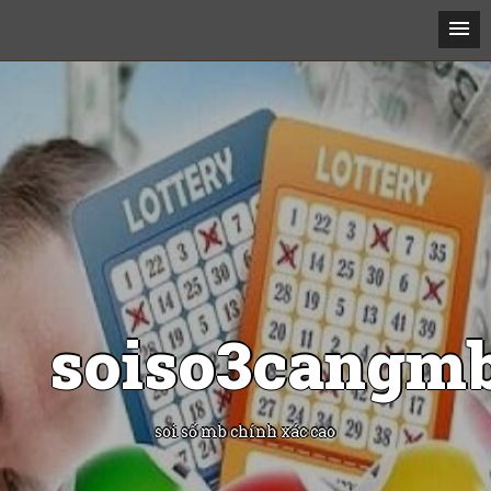
soiso3cangm
soi số mb chính xác cao