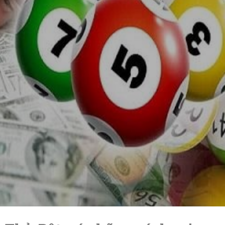
Skip
to