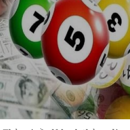
Skip
to